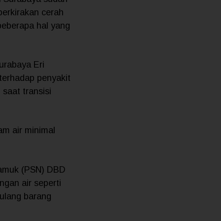
perkirakan cerah
beberapa hal yang
urabaya Eri
erhadap penyakit
saat transisi
am air minimal
yamuk (PSN) DBD
gan air seperti
ulang barang