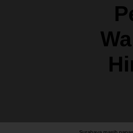
P
Wa
Hi
Surabaya masih panas