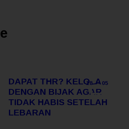
ke
DAPAT THR? KELOLA
18 — 05
DENGAN BIJAK AGAR
TIDAK HABIS SETELAH
LEBARAN