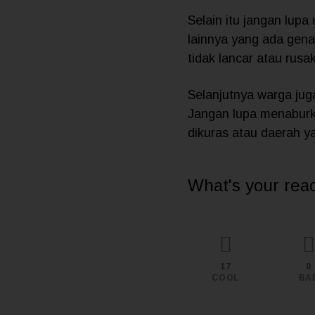
Selain itu jangan lup
lainnya yang ada gena
tidak lancar atau rusak
Selanjutnya warga ju
Jangan lupa menaburka
dikuras atau daerah yan
What's your rea
17
0
COOL
BA