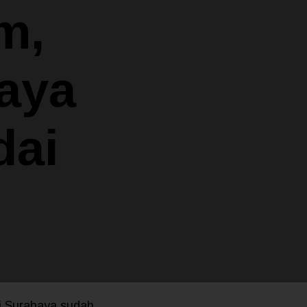
m,
aya
dai
i Surabaya sudah