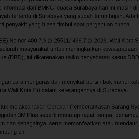
t informasi dari BMKG, cuaca Surabaya hari ini masih di
ayah tertentu di Surabaya yang sudah turun hujan. Ada 
ti penyakit yang biasa timbul saat pergantian cuaca.
(SE) Nomor 400.7.9.2/ 25511/ 436.7.2/ 2023, Wali Kota S
eluruh masyarakat untuk meningkatkan kewaspadaan t
 (DBD), ini dikarenakan risiko penyebaran kasus DBD 
ngan cara menguras dan menyikat bersih bak mandi kol
kata Wali Kota Eri dalam keterangannya di Surabaya.
untuk melaksanakan Gerakan Pemberantasan Sarang N
egiatan 3M Plus seperti menutup rapat tempat penampun
um dan sebagainya, serta memanfaatkan atau mendaur 
mpung air.