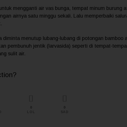
a untuk mengganti air vas bunga, tempat minum burung 
ngan airnya satu minggu sekali. Lalu memperbaiki salur
.
ga diminta menutup lubang-lubang di potongan bamboo 
n pembunuh jentik (larvasida) seperti di tempat-tempat
g sulit air.
ction?
0
0
D
LOL
SAD