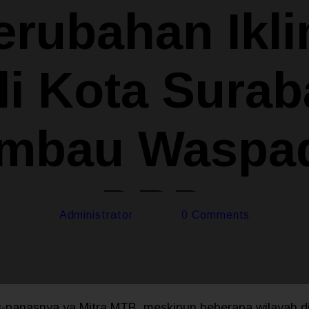
erubahan Ikli
li Kota Surab
mbau Waspa
DBD
Administrator
0
Comments
-panasnya ya Mitra MTB, meskipun beberapa wilayah d