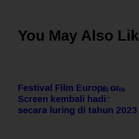
You May Also Li
Festival Film Europe on
23 — 06
Screen kembali hadir
secara luring di tahun 2023