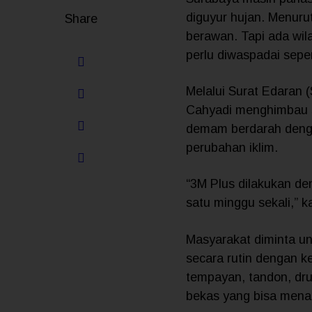
diguyur hujan. Menuru
Share
berawan. Tapi ada wil
perlu diwaspadai seper
Melalui Surat Edaran 
Cahyadi menghimbau s
demam berdarah dengue
perubahan iklim.
“3M Plus dilakukan de
satu minggu sekali,” 
Masyarakat diminta 
secara rutin dengan k
tempayan, tandon, dr
bekas yang bisa mena