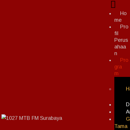
Ho
me
Pro
fil
Perus
ahaa
n
Pro
gra
m
H
D
A
G
Tama