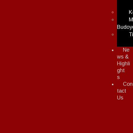
K
M
Budoy
T
Ne
ws &
Highli
ght
s
Con
tact
Us