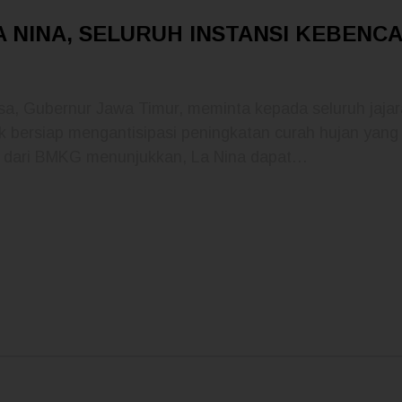
LA NINA, SELURUH INSTANSI KEBEN
a, Gubernur Jawa Timur, meminta kepada seluruh jaj
k bersiap mengantisipasi peningkatan curah hujan yang
ta dari BMKG menunjukkan, La Nina dapat…