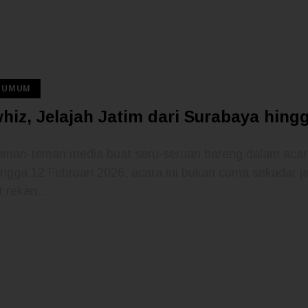
A UMUM
whiz, Jelajah Jatim dari Surabaya hin
n teman-teman media buat seru-seruan bareng dalam aca
ngga 12 Februari 2026, acara ini bukan cuma sekadar jal
at rekan…