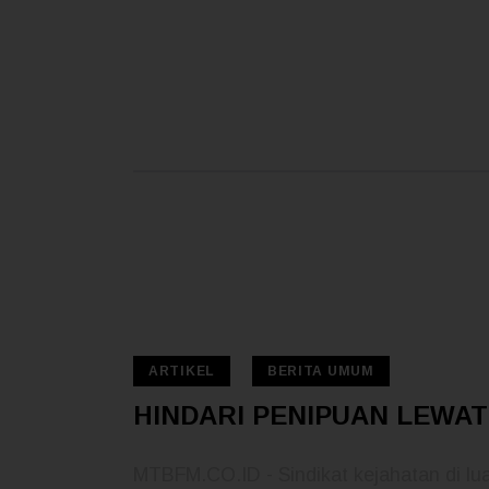
READ MORE
ARTIKEL
BERITA UMUM
 — 10
HINDARI PENIPUAN LEWAT
MTBFM.CO.ID - Sindikat kejahatan di l