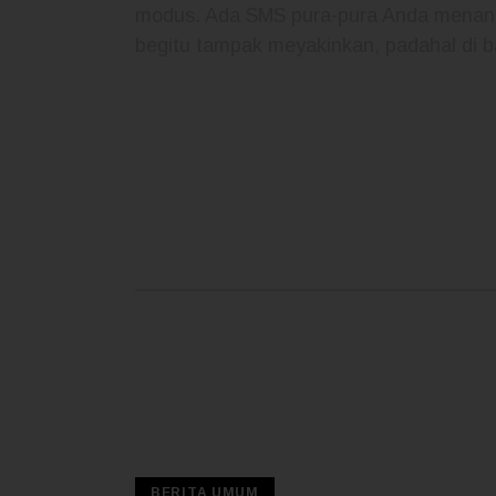
modus. Ada SMS pura-pura Anda menang 
begitu tampak meyakinkan, padahal di b
READ MORE
BERITA UMUM