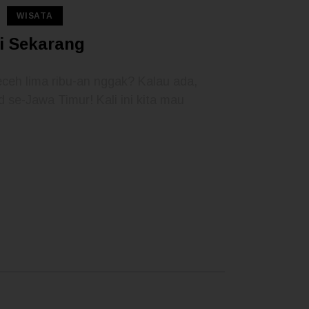
WISATA
i Sekarang
ceh lima ribu-an nggak? Kalau ada,
 se-Jawa Timur! Kali ini kita mau