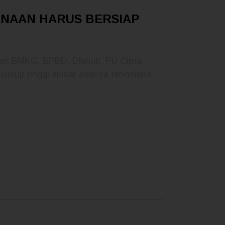
CANAAN HARUS BERSIAP
aran BMKG, BPBD, Dishub, PU Cipta
 cukup tinggi akibat adanya fenomena