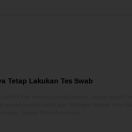
ya Tetap Lakukan Tes Swab
ovid-19 kian menurun setiap harinya, namun upaya Pe
dak pernah kendor sedikit pun. Berbagai langkah terus 
pandemi. Jajaran Dinas Kesehatan…