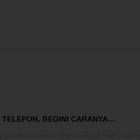
 TELEPON, BEGINI CARANYA…
uar sana memanfaatkan HP Anda sebagai celah untuk m