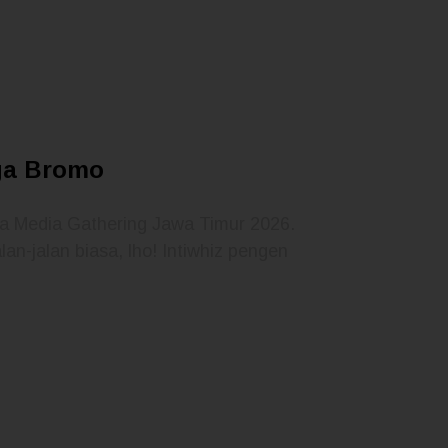
gga Bromo
ra Media Gathering Jawa Timur 2026. ​
an-jalan biasa, lho! Intiwhiz pengen