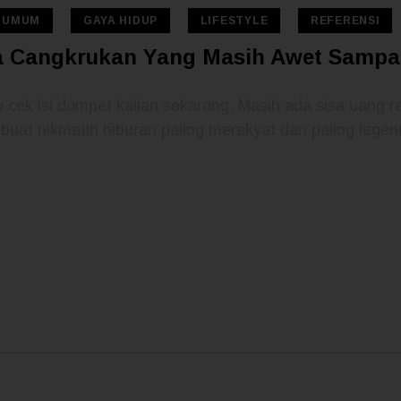
A UMUM
GAYA HIDUP
LIFESTYLE
REFERENSI
a Cangkrukan Yang Masih Awet Sampa
cek isi dompet kalian sekarang. Masih ada sisa uang re
buat nikmatin hiburan paling merakyat dan paling legend