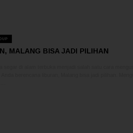
IDUP
N, MALANG BISA JADI PILIHAN
segar di alam terbuka menjadi salah satu cara mengusi
Anda berencana liburan, Malang bisa jadi pilihan. Mengu
1.…