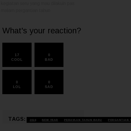
kegiatan seru yang mau dilakuin pas
malam pergantian tahun
What's your reaction?
17
0
COOL
BAD
0
0
LOL
SAD
TAGS:
2024
NEW YEAR
PERAYAAN TAHUN BARU
PERGANTIAN 