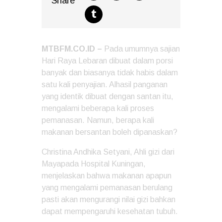
Share
MTBFM.CO.ID –
Pada umumnya sajian
Hari Raya Lebaran dibuat dalam porsi
banyak dan biasanya tidak habis dalam
satu kali penyajian. Alhasil panganan
yang identik dibuat dengan santan itu,
mengalami beberapa kali proses
pemanasan. Namun, berapa kali
makanan bersantan boleh dipanaskan?
Christina Andhika Setyani, Ahli gizi dari
Mayapada Hospital Kuningan,
menjelaskan bahwa makanan apapun
yang mengalami pemanasan berulang
pasti akan mengurangi nilai gizi bahkan
dapat mempengaruhi kesehatan tubuh.