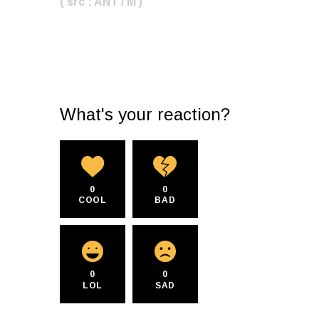
( src : ANT / M )
What's your reaction?
0
0
COOL
BAD
0
0
LOL
SAD