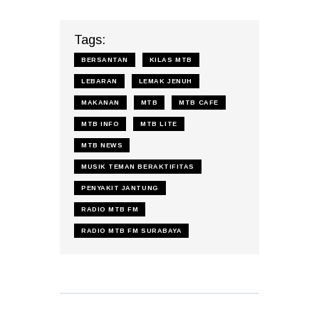
Tags:
BERSANTAN
KILAS MTB
LEBARAN
LEMAK JENUH
MAKANAN
MTB
MTB CAFE
MTB INFO
MTB LITE
MTB NEWS
MUSIK TEMAN BERAKTIFITAS
PENYAKIT JANTUNG
RADIO MTB FM
RADIO MTB FM SURABAYA