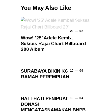
You May Also Like
23 — 02
Wow! ’25’ Adele Kembali
Sukses Rajai Chart Billboard
200 Album
SURABAYA BIKIN KOTA
10 — 09
RAMAH PEREMPUAN
HATI-HATI PENIPUAN CARI
13 — 04
DONASI
MENGATASNAMAKAN BNPB