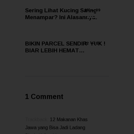
Sering Lihat Kucing Saling
29 — 09
Menampar? Ini Alasannya!
BIKIN PARCEL SENDIRI YUK !
12 — 05
BIAR LEBIH HEMAT…
1 Comment
Trackback:
12 Makanan Khas
Jawa yang Bisa Jadi Ladang