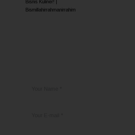
Bisnis Kuliner! |
Bismillahirrahmanirrahim
Add Your Comment