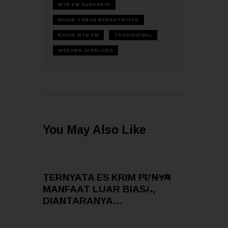
MTB FM SURABAYA
MUSIK TEMAN BERAKTIFITAS
RADIO MTB FM
TRADISIONAL
WEDANG JASELANG
You May Also Like
TERNYATA ES KRIM PUNYA
17 — 08
MANFAAT LUAR BIASA,
DIANTARANYA…