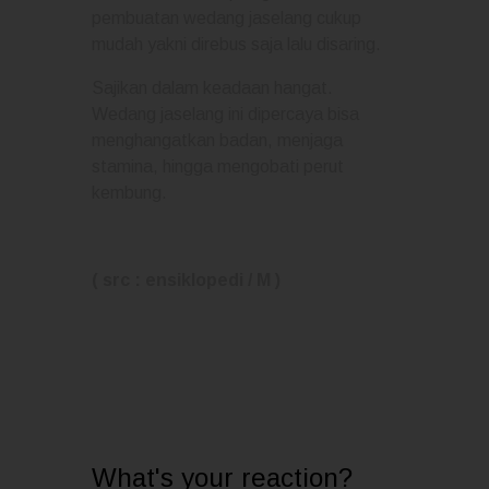
pembuatan wedang jaselang cukup
mudah yakni direbus saja lalu disaring.
Sajikan dalam keadaan hangat.
Wedang jaselang ini dipercaya bisa
menghangatkan badan, menjaga
stamina, hingga mengobati perut
kembung.
( src : ensiklopedi / M )
What's your reaction?