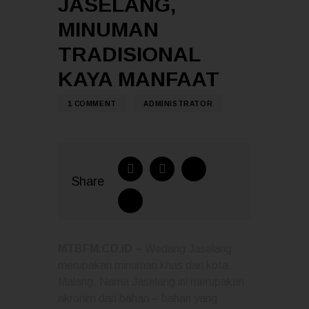
JASELANG,
MINUMAN
TRADISIONAL
KAYA MANFAAT
1
COMMENT
ADMINISTRATOR
Share
MTBFM.CO.ID –
Wedang Jaselang
merupakan minuman khas dari kota
Malang. Nama Jaselang ini merupakan
akronim dari bahan – bahan yang