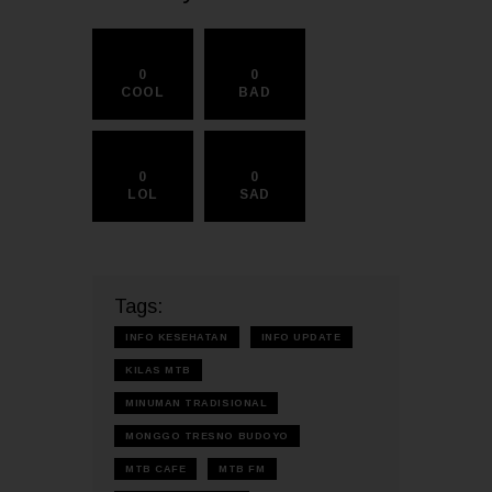
0
0
COOL
BAD
0
0
LOL
SAD
Tags:
INFO KESEHATAN
INFO UPDATE
KILAS MTB
MINUMAN TRADISIONAL
MONGGO TRESNO BUDOYO
MTB CAFE
MTB FM