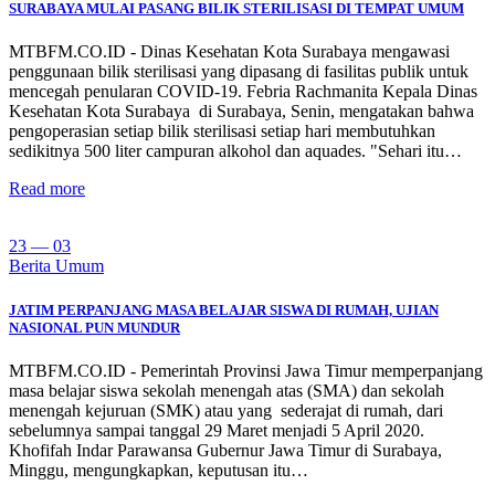
SURABAYA MULAI PASANG BILIK STERILISASI DI TEMPAT UMUM
MTBFM.CO.ID - Dinas Kesehatan Kota Surabaya mengawasi
penggunaan bilik sterilisasi yang dipasang di fasilitas publik untuk
mencegah penularan COVID-19. Febria Rachmanita Kepala Dinas
Kesehatan Kota Surabaya di Surabaya, Senin, mengatakan bahwa
pengoperasian setiap bilik sterilisasi setiap hari membutuhkan
sedikitnya 500 liter campuran alkohol dan aquades. "Sehari itu…
Read more
23 — 03
Berita Umum
JATIM PERPANJANG MASA BELAJAR SISWA DI RUMAH, UJIAN
NASIONAL PUN MUNDUR
MTBFM.CO.ID - Pemerintah Provinsi Jawa Timur memperpanjang
masa belajar siswa sekolah menengah atas (SMA) dan sekolah
menengah kejuruan (SMK) atau yang sederajat di rumah, dari
sebelumnya sampai tanggal 29 Maret menjadi 5 April 2020.
Khofifah Indar Parawansa Gubernur Jawa Timur di Surabaya,
Minggu, mengungkapkan, keputusan itu…