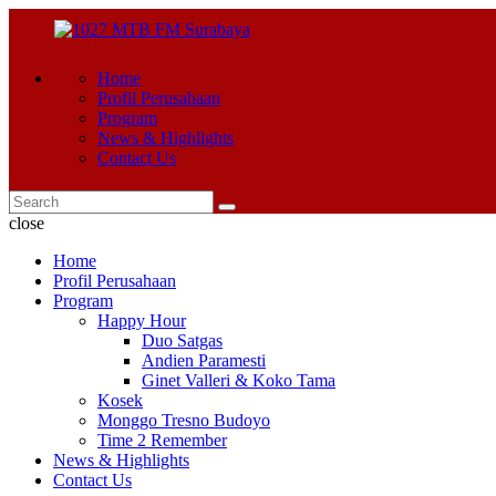
Home
Profil Perusahaan
Program
News & Highlights
Contact Us
close
Home
Profil Perusahaan
Program
Happy Hour
Duo Satgas
Andien Paramesti
Ginet Valleri & Koko Tama
Kosek
Monggo Tresno Budoyo
Time 2 Remember
News & Highlights
Contact Us