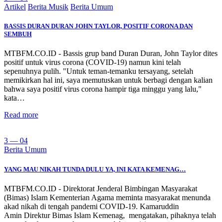
Artikel
Berita Musik
Berita Umum
BASSIS DURAN DURAN JOHN TAYLOR, POSITIF CORONA DAN
SEMBUH
MTBFM.CO.ID - Bassis grup band Duran Duran, John Taylor dites
positif untuk virus corona (COVID-19) namun kini telah
sepenuhnya pulih. "Untuk teman-temanku tersayang, setelah
memikirkan hal ini, saya memutuskan untuk berbagi dengan kalian
bahwa saya positif virus corona hampir tiga minggu yang lalu,"
kata…
Read more
3 — 04
Berita Umum
YANG MAU NIKAH TUNDA DULU YA, INI KATA KEMENAG…
MTBFM.CO.ID - Direktorat Jenderal Bimbingan Masyarakat
(Bimas) Islam Kementerian Agama meminta masyarakat menunda
akad nikah di tengah pandemi COVID-19. Kamaruddin
Amin Direktur Bimas Islam Kemenag, mengatakan, pihaknya telah