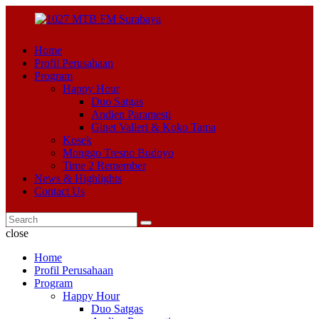
Home
Profil Perusahaan
Program
Happy Hour
Duo Satgas
Andien Paramesti
Ginet Valleri & Koko Tama
Kosek
Monggo Tresno Budoyo
Time 2 Remember
News & Highlights
Contact Us
close
Home
Profil Perusahaan
Program
Happy Hour
Duo Satgas