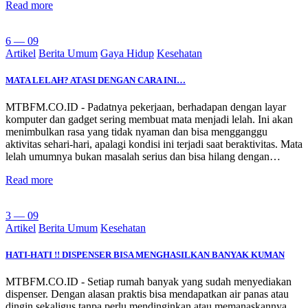
Read more
6 — 09
Artikel
Berita Umum
Gaya Hidup
Kesehatan
MATA LELAH? ATASI DENGAN CARA INI…
MTBFM.CO.ID - Padatnya pekerjaan, berhadapan dengan layar
komputer dan gadget sering membuat mata menjadi lelah. Ini akan
menimbulkan rasa yang tidak nyaman dan bisa mengganggu
aktivitas sehari-hari, apalagi kondisi ini terjadi saat beraktivitas. Mata
lelah umumnya bukan masalah serius dan bisa hilang dengan…
Read more
3 — 09
Artikel
Berita Umum
Kesehatan
HATI-HATI !! DISPENSER BISA MENGHASILKAN BANYAK KUMAN
MTBFM.CO.ID - Setiap rumah banyak yang sudah menyediakan
dispenser. Dengan alasan praktis bisa mendapatkan air panas atau
dingin sekaligus tanpa perlu mendinginkan atau memanaskannya