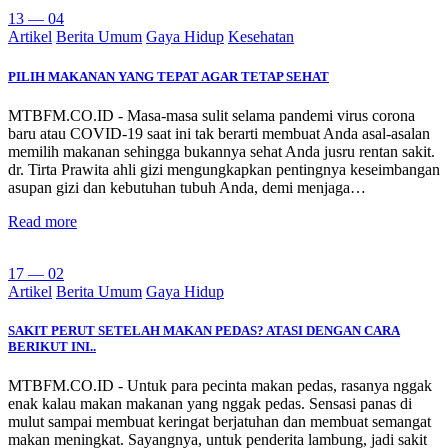
13 — 04
Artikel
Berita Umum
Gaya Hidup
Kesehatan
PILIH MAKANAN YANG TEPAT AGAR TETAP SEHAT
MTBFM.CO.ID - Masa-masa sulit selama pandemi virus corona
baru atau COVID-19 saat ini tak berarti membuat Anda asal-asalan
memilih makanan sehingga bukannya sehat Anda jusru rentan sakit.
dr. Tirta Prawita ahli gizi mengungkapkan pentingnya keseimbangan
asupan gizi dan kebutuhan tubuh Anda, demi menjaga…
Read more
17 — 02
Artikel
Berita Umum
Gaya Hidup
SAKIT PERUT SETELAH MAKAN PEDAS? ATASI DENGAN CARA
BERIKUT INI..
MTBFM.CO.ID - Untuk para pecinta makan pedas, rasanya nggak
enak kalau makan makanan yang nggak pedas. Sensasi panas di
mulut sampai membuat keringat berjatuhan dan membuat semangat
makan meningkat. Sayangnya, untuk penderita lambung, jadi sakit