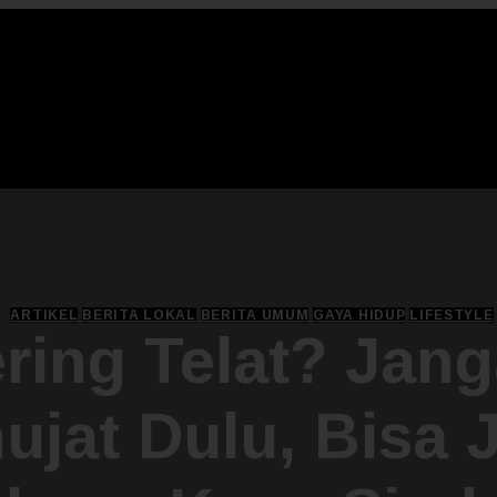
ARTIKEL
BERITA LOKAL
BERITA UMUM
GAYA HIDUP
LIFESTYLE
ring Telat? Jan
ujat Dulu, Bisa 