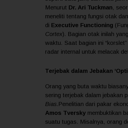
Menurut
Dr. Ari Tuckman
, seo
meneliti tentang fungsi otak 
di
Executive Functioning
(Fung
Cortex
). Bagian otak inilah y
waktu. Saat bagian ini “korslet”
radar internal untuk melacak de
Terjebak dalam Jebakan ‘Opti
Orang yang buta waktu biasany
sering terjebak dalam jebakan 
Bias
.Penelitian dari pakar ekon
Amos Tversky
membuktikan ba
suatu tugas. Misalnya, orang 