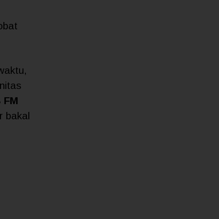
Sobat
waktu,
nitas
B FM
r bakal