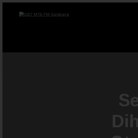
Se
Dih