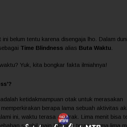
t ini belum tentu karena disengaja lho. Dalam dun
 sebagai
Time Blindness
alias
Buta Waktu
.
aktu? Yuk, kita bongkar fakta ilmiahnya!
ess’?
adalah ketidakmampuan otak untuk merasakan
 memperkirakan berapa lama sebuah aktivitas a
ami ini, waktu terasa abstrak. Lima menit bisa t
 rebahan sambil main HP bisa terasa cuma lima m