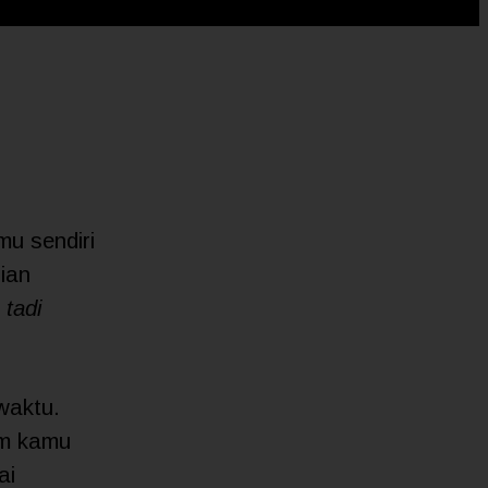
u sendiri
ian
 tadi
waktu.
um kamu
ai