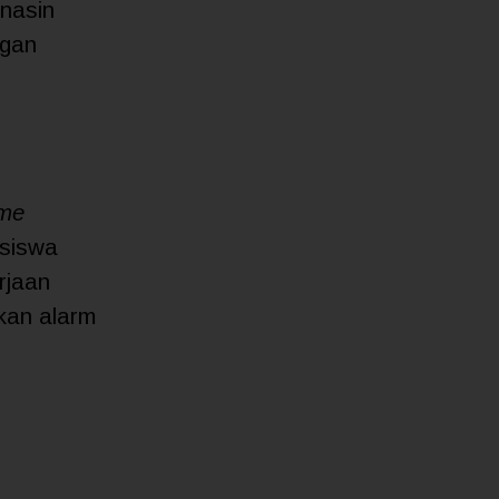
nasin
ngan
me
asiswa
rjaan
kan alarm