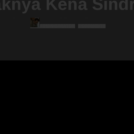
aknya Kena Sind
‘Time Blindness’
ADMINISTRATOR
0
COMMENTS