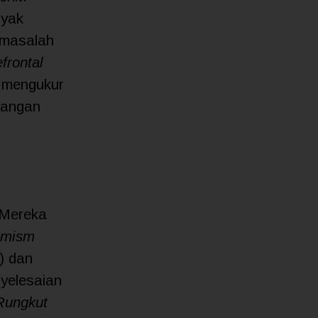
nyak
 masalah
frontal
n mengukur
ilangan
 Mereka
imism
) dan
yelesaian
 Rungkut