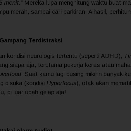
 menit.”
Mereka lupa menghitung waktu buat ma
pu merah, sampai cari parkiran! Alhasil, perhitu
Gampang Terdistraksi
an kondisi neurologis tertentu (seperti ADHD),
Ti
ng siapa aja, terutama pekerja keras atau mah
overload
. Saat kamu lagi pusing mikirin banyak ke
g disuka (kondisi
Hyperfocus
), otak akan memati
, di luar udah gelap aja!
 Pakai Alarm Audio!