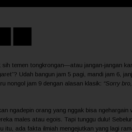
 sih temen tongkrongan—atau jangan-jangan kam
aret”? Udah bangun jam 5 pagi, mandi jam 6, janj
ru nongol jam 9 dengan alasan klasik:
“Sorry bro,
an ngadepin orang yang nggak bisa ngehargain 
eka males atau egois. Tapi tunggu dulu! Sebel
tu, ada fakta ilmiah mengejutkan yang lagi ram