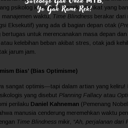
rang psikolog klinis asal Amerika Serikat yang ba
dan manajemen waktu,
Time Blindness
berakar dari
si Eksekutif) yang ada di bagian depan otak (
Pre
ang bertugas untuk merencanakan masa depan da
 atau kelebihan beban akibat stres, otak jadi keh
tak jarum jam.
mism Bias’ (Bias Optimisme)
a sangat optimis—tapi dalam artian yang keliru!
psikologis yang disebut
Planning Fallacy
atau
Opt
omi perilaku
Daniel Kahneman
(Pemenang Nobel
hwa manusia cenderung meremehkan waktu pen
dengan
Time Blindness
mikir,
“Ah, perjalanan dari