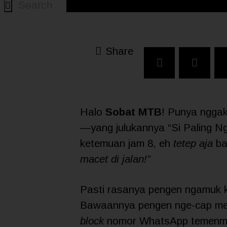
Share
Halo
Sobat MTB
! Punya nggak
—yang julukannya “Si Paling Ng
ketemuan jam 8, eh
tetep aja
ba
macet di jalan!”
Pasti rasanya pengen ngamuk k
Bawaannya pengen nge-cap mer
block
nomor WhatsApp temenmu i