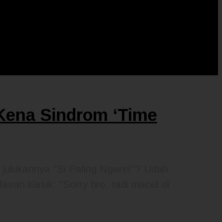
 Kena Sindrom ‘Time
ulukannya "Si Paling Ngaret"? Udah
asan klasik: "Sorry bro, tadi macet di