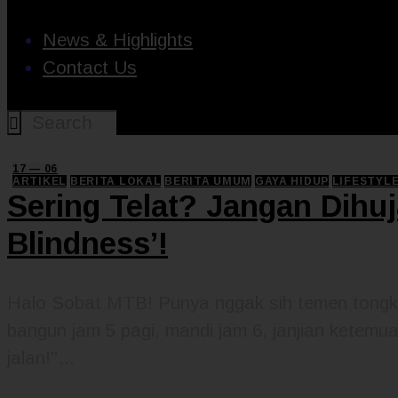
News & Highlights
Contact Us
17 — 06
ARTIKEL
BERITA LOKAL
BERITA UMUM
GAYA HIDUP
LIFESTYL
Sering Telat? Jangan Dihu
Blindness’!
Halo Sobat MTB! Punya nggak sih temen tongk
bangun jam 5 pagi, mandi jam 6, janjian ketemua
jalan!"…
READ MORE