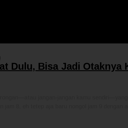
E
jat Dulu, Bisa Jadi Otaknya
rongan—atau jangan-jangan kamu sendiri—yang j
n jam 8, eh tetep aja baru nongol jam 9 dengan al