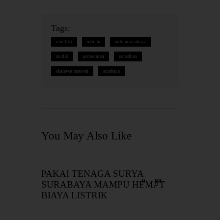
Tags:
idul fitri
mtb fm
mtb fm surabaya
mudik
pemerintah
ramadhan
shalawat taraweh
surabaya
You May Also Like
PAKAI TENAGA SURYA,
9 — 08
SURABAYA MAMPU HEMAT
BIAYA LISTRIK