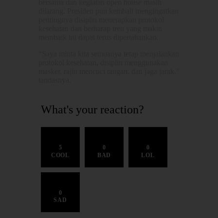
bersama dan kegiatan open house masih
dilarang. Presiden pun kembali mengingatkan
pentingnya disiplin menerapkan protokol
kesehatan dan berharap tren yang makin
membaik ini dapat terus dipertahankan.
“Saya minta kita semuanya tetap menjalankan
protokol kesehatan, disiplin menggunakan
masker, rajin mencuci tangan, dan jaga jarak,”
tandasnya.
What's your reaction?
5
0
0
COOL
BAD
LOL
0
SAD