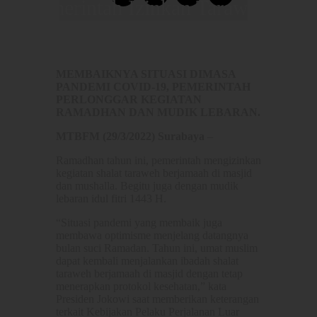
Pemerintah Izinkan Taraweh di
Masjid
Administrator
0
Comments
MEMBAIKNYA SITUASI DIMASA
PANDEMI COVID-19, PEMERINTAH
PERLONGGAR KEGIATAN
RAMADHAN DAN MUDIK LEBARAN.
MTBFM (29/3/2022) Surabaya
–
Ramadhan tahun ini, pemerintah mengizinkan
kegiatan shalat taraweh berjamaah di masjid
dan mushalla. Begitu juga dengan mudik
lebaran idul fitri 1443 H.
“Situasi pandemi yang membaik juga
membawa optimisme menjelang datangnya
bulan suci Ramadan. Tahun ini, umat muslim
dapat kembali menjalankan ibadah shalat
taraweh berjamaah di masjid dengan tetap
menerapkan protokol kesehatan,” kata
Presiden Jokowi saat memberikan keterangan
terkait Kebijakan Pelaku Perjalanan Luar