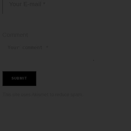
Comment
This site uses Akismet to reduce spam.
Learn how your comment data is
processed.