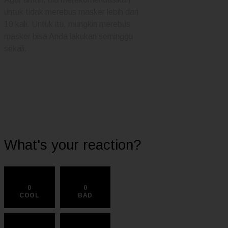
untuk tidak merebus masker lebih dari
10 kali. Untuk itu, mungkin merebus
masker bisa Anda lakukan seminggu
sekali.
What's your reaction?
0
0
COOL
BAD