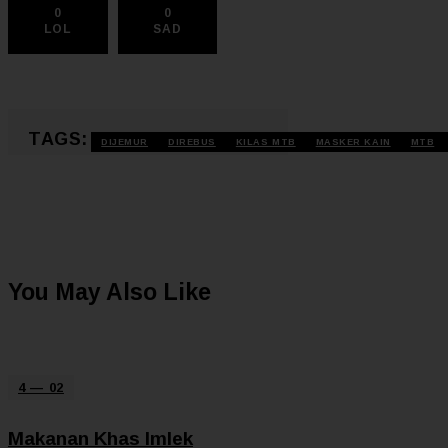
0
0
LOL
SAD
TAGS:
DIJEMUR
DIREBUS
KILAS MTB
MASKER KAIN
MTB
You May Also Like
4 — 02
Makanan Khas Imlek