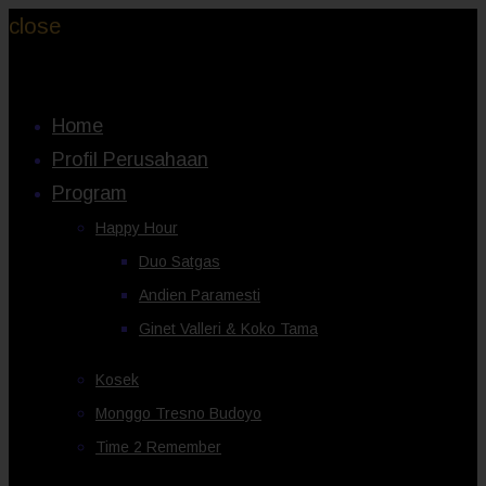
close
Home
Profil Perusahaan
Program
Happy Hour
Duo Satgas
Andien Paramesti
Ginet Valleri & Koko Tama
Kosek
Monggo Tresno Budoyo
Time 2 Remember