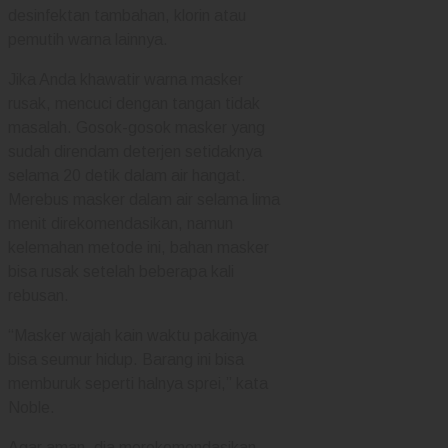
desinfektan tambahan, klorin atau
pemutih warna lainnya.
Jika Anda khawatir warna masker
rusak, mencuci dengan tangan tidak
masalah. Gosok-gosok masker yang
sudah direndam deterjen setidaknya
selama 20 detik dalam air hangat.
Merebus masker dalam air selama lima
menit direkomendasikan, namun
kelemahan metode ini, bahan masker
bisa rusak setelah beberapa kali
rebusan.
“Masker wajah kain waktu pakainya
bisa seumur hidup. Barang ini bisa
memburuk seperti halnya sprei,” kata
Noble.
Agar aman, dia merekomendasikan