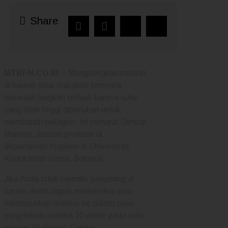
Share
MTBFM.CO.ID –
Mengeringkan masker
di bawah sinar matahari ternyata
bukanlah langkah terbaik karena suhu
yang lebih tinggi diperlukan untuk
membunuh patogen. Ini menurut Dimitar
Marinov, asisten profesor di
departemen
hygiene
di Universitas
Kedokteran Varna, Bulgaria.
Jika Anda tidak memiliki pengering di
rumah, Anda dapat menyetrika atau
memasukkan masker ke dalam oven
yang bersih selama 20 menit pada suhu
sekitar 70 derajat Celcius.