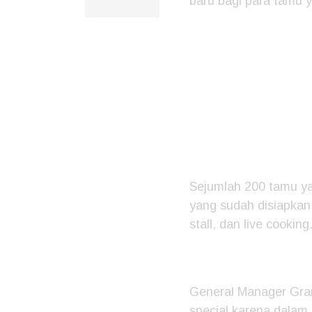
baru bagi para tamu 
Sejumlah 200 tamu ya
yang sudah disiapkan 
stall, dan live cooking
General Manager Gran
special karena dalam