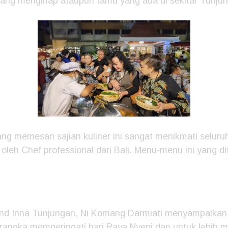
yang menginap ataupun tamu yang ada di sekitar Tunju
ng memesan sajian kuliner ini sangat menikmati selu
oleh Chef professional dari Bali. Menu-menu ini yang di
.
d Inna Tunjungan, Ni Komang Darmiati menyampaikan ev
 rangka memperingati hari Raya Nyepi dan untuk lebih