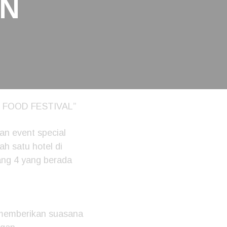
N
R
D
 FOOD FESTIVAL”
n event special
h satu hotel di
tang 4 yang berada
k memberikan suasana