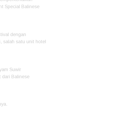
nt Special Balinese
tival dengan
 salah satu unit hotel
Ayam Suwir
 dari Balinese
nya.