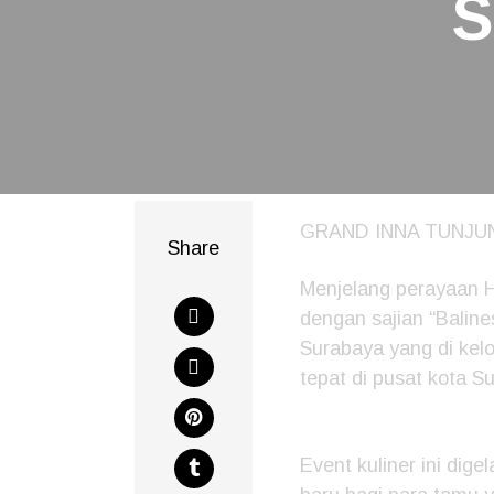
GRAND INNA TUNJU
Share
Menjelang perayaan H
dengan sajian “Baline
Surabaya yang di kelo
tepat di pusat kota S
Event kuliner ini dig