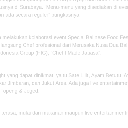
susnya di Surabaya. “Menu-menu yang disediakan di eve
an ada secara reguler” pungkasnya.
 melakukan kolaborasi event Special Balinese Food Fes
angsung Chef profesional dari Merusaka Nusa Dua Bali,
Indonesia Group (HIG), “Chef I Made Jatiasa”.
ht yang dapat dinikmati yaitu Sate Lilit, Ayam Betutu, 
r Jimbaran, dan Jukut Ares. Ada juga live entertainmet
 Topeng & Joged.
 terasa, mulai dari makanan maupun live entertainment