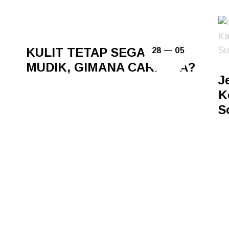
KULIT TETAP SEGAR SAAT
28 — 05
MUDIK, GIMANA CARANYA?
J
K
S