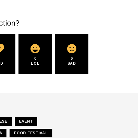
ction?
0
0
0
AD
LOL
SAD
ESE
EVENT
A
FOOD FESTIVAL