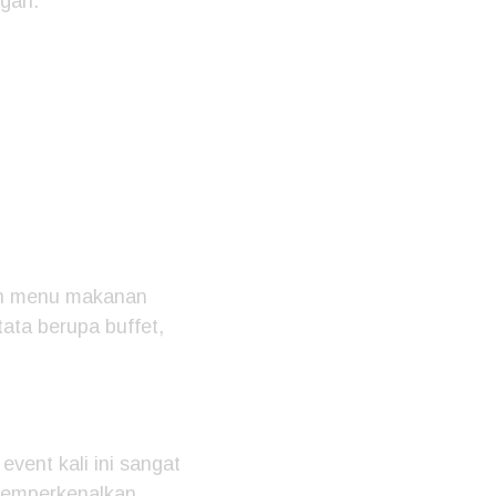
ngan.
ruh menu makanan
tata berupa buffet,
ent kali ini sangat
 memperkenalkan