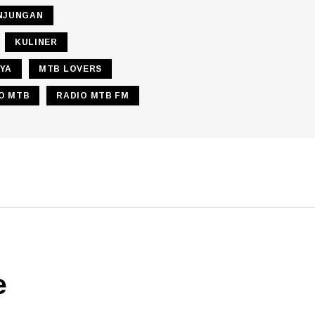
NJUNGAN
KULINER
YA
MTB LOVERS
O MTB
RADIO MTB FM
e