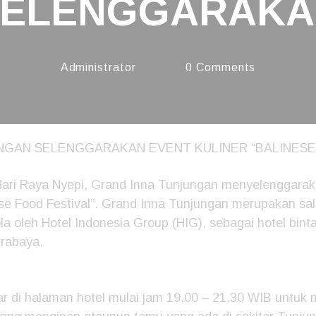
SELENGGARAKA
EVENT KULINE
Administrator
0
Comments
“BALINESE FOO
FESTIVAL”
NGAN SELENGGARAKAN EVENT KULINER “BALINESE
ari Raya Nyepi, Grand Inna Tunjungan menyelenggaraka
se Food Festival”. Grand Inna Tunjungan merupakan sala
la oleh Hotel Indonesia Group (HIG), sebagai hotel bin
urabaya.
elar di halaman hotel mulai jam 19.00 – 21.30 WIB untu