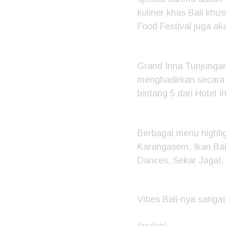
kuliner khas Bali khu
Food Festival juga ak
Grand Inna Tunjungan
menghadirkan secara l
bintang 5 dari Hotel 
Berbagai menu highlig
Karangasem, Ikan Baka
Dances, Sekar Jagat,
Vibes Bali-nya sangat
(wulan)