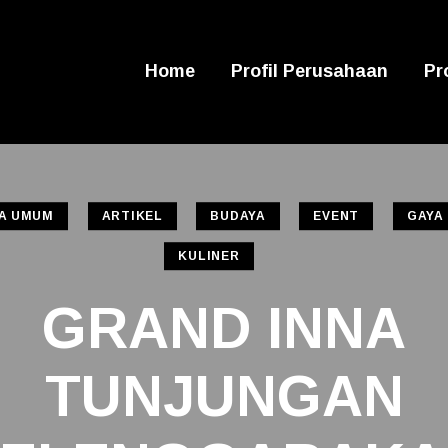
Home
Profil Perusahaan
Pr
TA UMUM
ARTIKEL
BUDAYA
EVENT
GAYA
KULINER
GRAND INNA
TUNJUNGAN