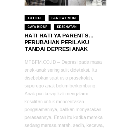
ARTIKEL
BERITA UMUM
GAYA HIDUP
KESEHATAN
HATI-HATI YA PARENTS…
PERUBAHAN PERILAKU
TANDAI DEPRESI ANAK
MTBFM.CO.ID – Depresi pada masa
anak-anak sering sulit dideteksi. Itu
disebabkan saat usia prasekolah,
superego anak belum berkembang.
Anak pun kerap kali mengalami
kesulitan untuk menceritakan
pengalamannya, bahkan menyatakan
perasaannya. Entah itu ketika mereka
sedang merasa marah, sedih, kecewa,