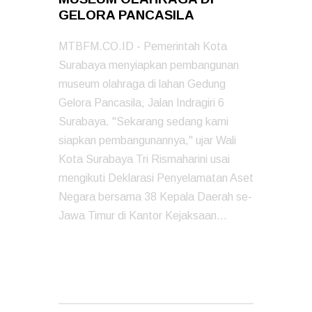
GELORA PANCASILA
MTBFM.CO.ID - Pemerintah Kota
Surabaya menyiapkan pembangunan
museum olahraga di lahan Gedung
Gelora Pancasila, Jalan Indragiri 6
Surabaya. "Sekarang sedang kami
siapkan pembangunannya," ujar Wali
Kota Surabaya Tri Rismaharini usai
mengikuti Deklarasi Penyelamatan Aset
Negara bersama 38 Kepala Daerah se-
Jawa Timur di Kantor Kejaksaan…
READ MORE