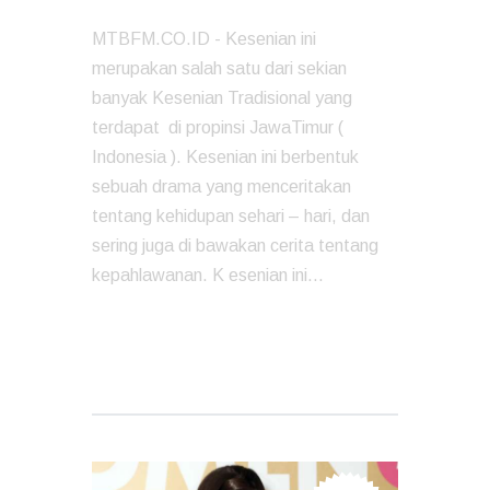
MTBFM.CO.ID - Kesenian ini
merupakan salah satu dari sekian
banyak Kesenian Tradisional yang
terdapat di propinsi JawaTimur (
Indonesia ). Kesenian ini berbentuk
sebuah drama yang menceritakan
tentang kehidupan sehari – hari, dan
sering juga di bawakan cerita tentang
kepahlawanan. K esenian ini…
READ MORE