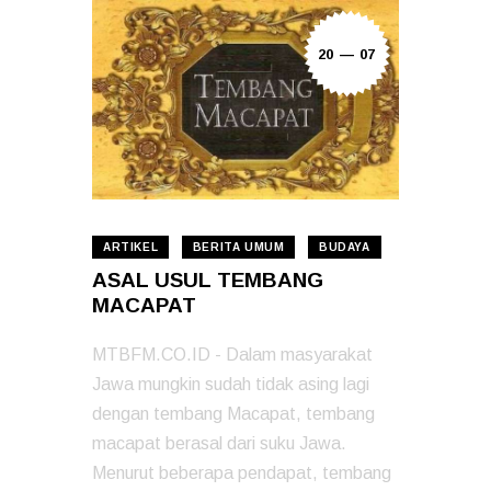
20 — 07
ARTIKEL
BERITA UMUM
BUDAYA
ASAL USUL TEMBANG
MACAPAT
MTBFM.CO.ID - Dalam masyarakat
Jawa mungkin sudah tidak asing lagi
dengan tembang Macapat, tembang
macapat berasal dari suku Jawa.
Menurut beberapa pendapat, tembang