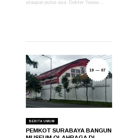
ataupun putus asa. Dokter Yunias…
READ MORE
19 — 07
BERITA UMUM
PEMKOT SURABAYA BANGUN
MUSEUM OLAHRAGA DI