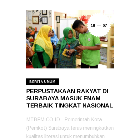
19 — 07
BERITA UMUM
PERPUSTAKAAN RAKYAT DI
SURABAYA MASUK ENAM
TERBAIK TINGKAT NASIONAL
MTBFM.CO.ID - Pemerintah Kota
(Pemkot) Surabaya terus meningkatkan
kualitas literasi untuk menumbuhkan