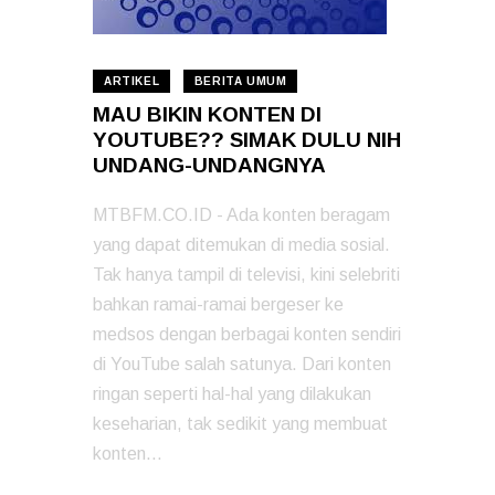
ARTIKEL
BERITA UMUM
MAU BIKIN KONTEN DI
YOUTUBE?? SIMAK DULU NIH
UNDANG-UNDANGNYA
MTBFM.CO.ID - Ada konten beragam
yang dapat ditemukan di media sosial.
Tak hanya tampil di televisi, kini selebriti
bahkan ramai-ramai bergeser ke
medsos dengan berbagai konten sendiri
di YouTube salah satunya. Dari konten
ringan seperti hal-hal yang dilakukan
keseharian, tak sedikit yang membuat
konten…