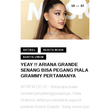
19 — 07
ARTIKEL
BERITA MUSIK
BERITA UMUM
YEAY !! ARIANA GRANDE
SENANG BISA PEGANG PIALA
GRAMMY PERTAMANYA
MTBFM.CO.ID - Beberapa bulan
setelah penyelenggaraannya, Piala
Grammy akhirnya mendarat juga ke
pelukan Ariana Grande. Sang musisi pun