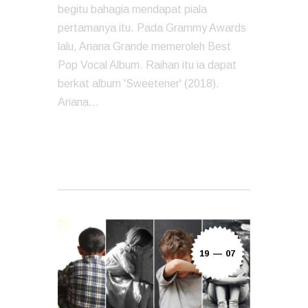
begitu bahagia mendapat piala
pertamanya itu. Pada Grammy Awards
lalu, Ariana Grande memeroleh Best
Pop Vocal Album. Raihan itu ia dapat
berkat album 'Sweetener' (2018).
Ariana…
READ MORE
19 — 07