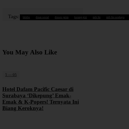
Tags:
bkkbn
dinas sosial
dinsos jatim
kurang gizi
mtb fm
mtb fm surabaya
You May Also Like
5 — 05
Hotel Dafam Pacific Caesar di
Surabaya ‘Dikepung’ Emak-
Emak & K-Popers! Ternyata Ini
Biang Keroknya!