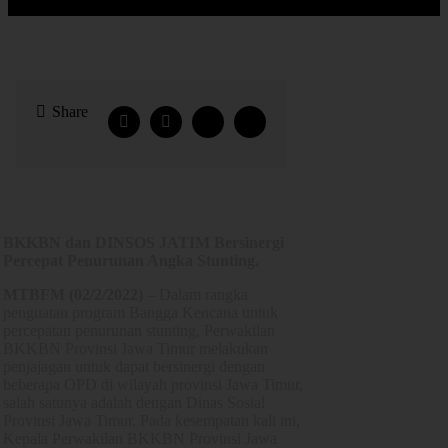
Share
BKKBN dan DINSOS JATIM Bersinergi
Percepat Penurunan Angka Stunting.
MTBFM (02/2/2022)
– Dalam rangka
penguatan program Bangga Kencana untuk
percepatan penurunan stunting, Perwakilan
BKKBN Provinsi Jawa Timur melakukan
penjajagan untuk dapat bersinergi dengan
beberapa OPD di wilayah provinsi Jawa Timur,
salah satunya adalah dengan Dinas Sosial
Provinsi Jawa Timur. Pada kesempatan kali ini,
Kepala Perwakilan BKKBN Provinsi Jawa