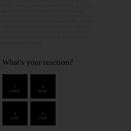
GenRe. Hal ini disambut positif oleh bu Erna
dan tim karena memang sejalan dengan aksi zero
stunting yang memang dimulai dari persiapan
remaja untuk pernikahan, kehidupan berkeluarga
dan 1000 Hari Pertama Kehidupan (HPK) dalam
rangka percepatan penurunan stunting. Nantinya
setelah kegiatan ini akan dilakukan koordinasi
lebih lanjut untuk bisa bersinergi lebih baik lagi
kedepannya. (Humas).
What's your reaction?
5
0
COOL
BAD
0
0
LOL
SAD