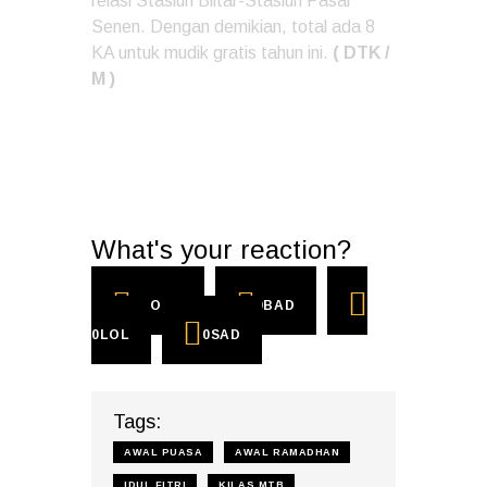
relasi Stasiun Blitar-Stasiun Pasar
Senen. Dengan demikian, total ada 8
KA untuk mudik gratis tahun ini.
( DTK /
M )
What's your reaction?
0
COOL
0
BAD
0
LOL
0
SAD
Tags:
AWAL PUASA
AWAL RAMADHAN
IDUL FITRI
KILAS MTB