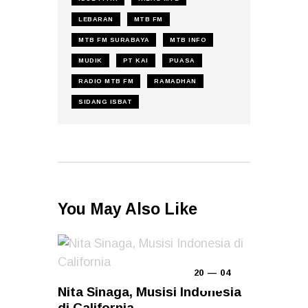
LEBARAN
MTB FM
MTB FM SURABAYA
MTB INFO
MUDIK
PT KAI
PUASA
RADIO MTB FM
RAMADHAN
SIDANG ISBAT
You May Also Like
20 — 04
Nita Sinaga, Musisi Indonesia
di California