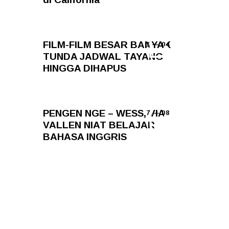
FILM-FILM BESAR BANYAK
1 — 04
TUNDA JADWAL TAYANG
HINGGA DIHAPUS
PENGEN NGE – WESS, VIA
7 — 08
VALLEN NIAT BELAJAR
BAHASA INGGRIS