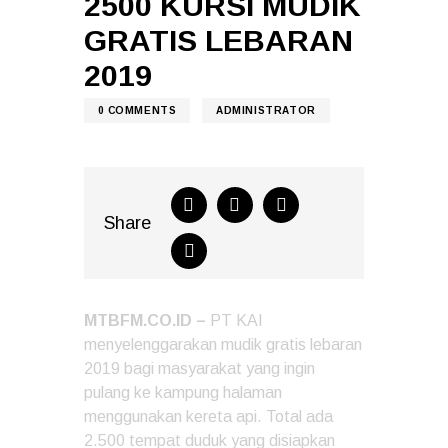
2500 KURSI MUDIK
GRATIS LEBARAN
2019
0
COMMENTS
ADMINISTRATOR
Share
MTBFM.CO.ID –
PT KAI
menyelenggarakan mudik gratis lebaran
2019 bagi masyarakat yang ingin
pulang ke kampung halaman
menggunakan kereta api. Total ada
2.500 tempat duduk yang disiapkan