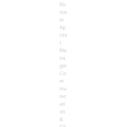
Ru
sta
m
Aji,
Uni
t
Ma
na
ger
Co
m
mu
nic
ati
on
&