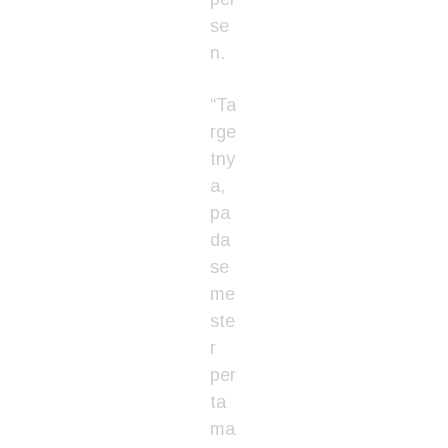
se
n.
“Ta
rge
tny
a,
pa
da
se
me
ste
r
per
ta
ma