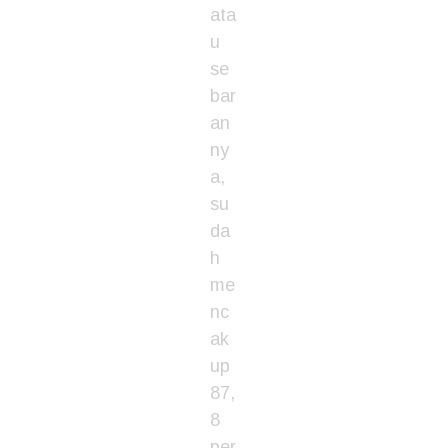
ata
u
se
bar
an
ny
a,
su
da
h
me
nc
ak
up
87,
8
per