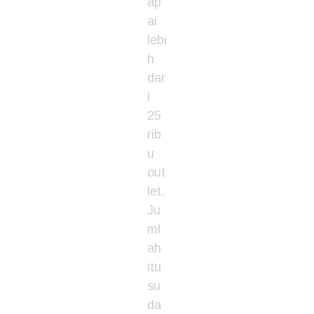
ap
ai
lebi
h
dar
i
25
rib
u
out
let.
Ju
ml
ah
itu
su
da