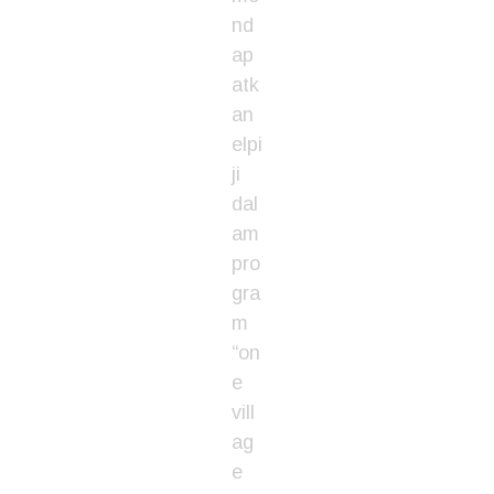
nd
ap
atk
an
elpi
ji
dal
am
pro
gra
m
“on
e
vill
ag
e