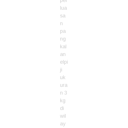
per
lua
sa
n
pa
ng
kal
an
elpi
ji
uk
ura
n 3
kg
di
wil
ay