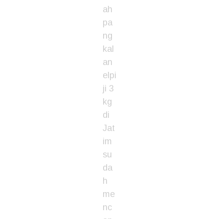
ah
pa
ng
kal
an
elpi
ji 3
kg
di
Jat
im
su
da
h
me
nc