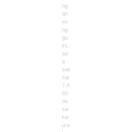
ng
an
mi
ng
gu
ini,
ad
a
sek
itar
7.4
80
de
sa/
kel
ura