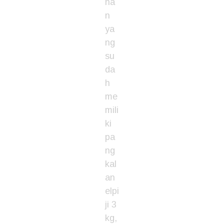
ha
n
ya
ng
su
da
h
me
mili
ki
pa
ng
kal
an
elpi
ji 3
kg,