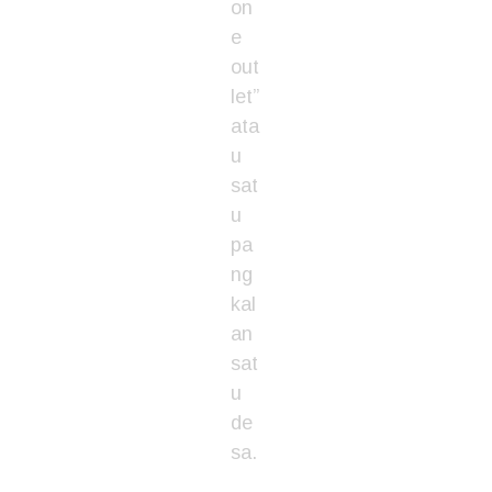
on
e
out
let”
ata
u
sat
u
pa
ng
kal
an
sat
u
de
sa.