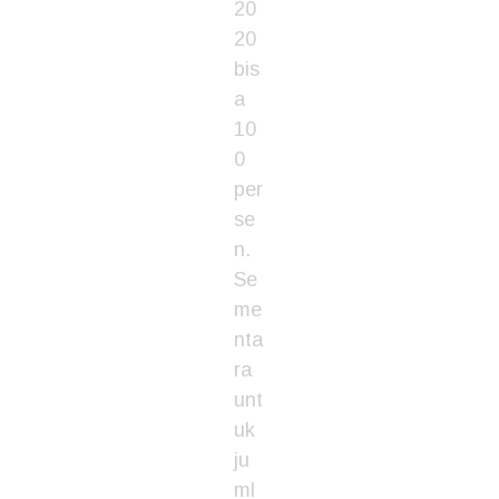
20
20
bis
a
10
0
per
se
n.
Se
me
nta
ra
unt
uk
ju
ml