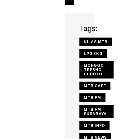
Tags:
KILAS MTB
LPG 3KG
MONGGO
TRESNO
BUDOYO
MTB CAFE
MTB FM
MTB FM
SURABAYA
MTB INFO
MTB NEWS