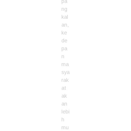
pa
ng
kal
an,
ke
de
pa
n
ma
sya
rak
at
ak
an
lebi
h
mu