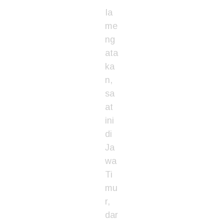
Ia
me
ng
ata
ka
n,
sa
at
ini
di
Ja
wa
Ti
mu
r,
dar