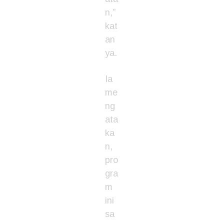
n,”
kat
an
ya.
Ia
me
ng
ata
ka
n,
pro
gra
m
ini
sa