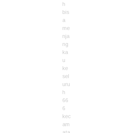
h
bis
a
me
nja
ng
ka
u
ke
sel
uru
h
66
6
kec
am
ata