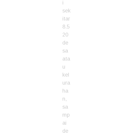
i
sek
itar
8.5
20
de
sa
ata
u
kel
ura
ha
n,
sa
mp
ai
de