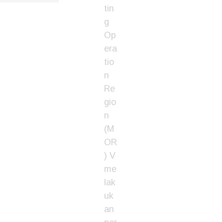
tin
g
Op
era
tio
n
Re
gio
n
(M
OR
) V
me
lak
uk
an