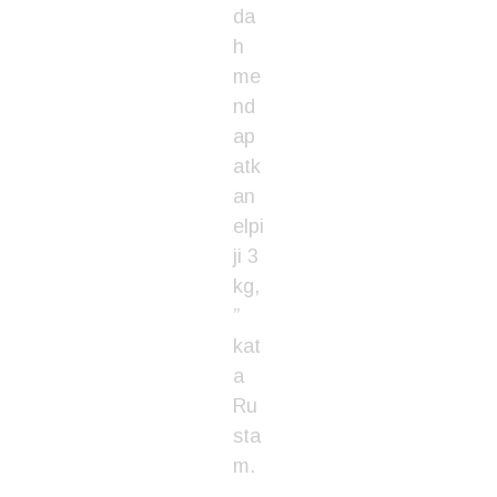
da
h
me
nd
ap
atk
an
elpi
ji 3
kg,
”
kat
a
Ru
sta
m.