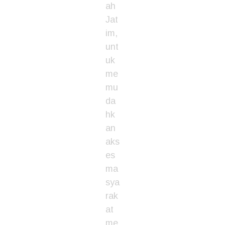
ah
Jat
im,
unt
uk
me
mu
da
hk
an
aks
es
ma
sya
rak
at
me