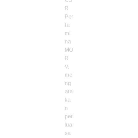
CS
R
Per
ta
mi
na
MO
R
V,
me
ng
ata
ka
n
per
lua
sa