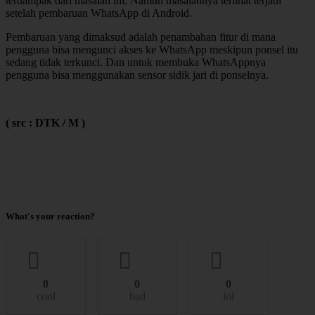
terdampak dari masalah ini. Namun masalahnya terlihat terjadi
setelah pembaruan WhatsApp di Android.
Pembaruan yang dimaksud adalah penambahan fitur di mana
pengguna bisa mengunci akses ke WhatsApp meskipun ponsel itu
sedang tidak terkunci. Dan untuk membuka WhatsAppnya
pengguna bisa menggunakan sensor sidik jari di ponselnya.
( src : DTK / M )
What's your reaction?
0
0
0
cool
bad
lol