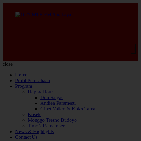
close
Home
Profil Perusahaan
Program
Happy Hour
Duo Satgas
Andien Paramesti
Ginet Valleri & Koko Tama
Kosek
Monggo Tresno Budoyo
Time 2 Remember
News & Highlights
Contact Us