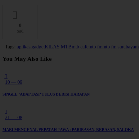
0
sad
Tags:
aplikasi
gadget
KILAS MTB
mtb cafe
mtb fm
mtb fm surabaya
m
You May Also Like
10 — 09
SINGLE ‘ADAPTASI’ TULUS BERISI HARAPAN
21 — 08
MARI MENGENAL PEPATAH JAWA : PARIBASAN, BEBASAN, SALOKA