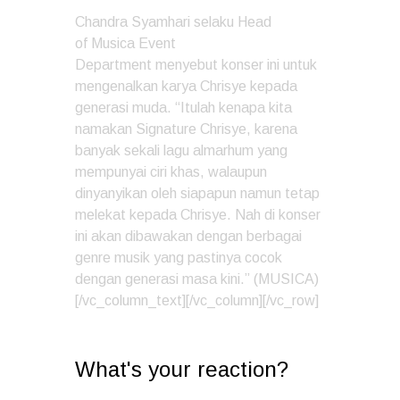
Chandra Syamhari selaku Head
of Musica Event
Department menyebut konser ini untuk
mengenalkan karya Chrisye kepada
generasi muda. “Itulah kenapa kita
namakan Signature Chrisye, karena
banyak sekali lagu almarhum yang
mempunyai ciri khas, walaupun
dinyanyikan oleh siapapun namun tetap
melekat kepada Chrisye. Nah di konser
ini akan dibawakan dengan berbagai
genre musik yang pastinya cocok
dengan generasi masa kini.” (MUSICA)
[/vc_column_text][/vc_column][/vc_row]
What's your reaction?