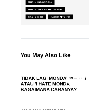
MUSIK INDONESIA
MUSISI BESAR INDONESIA
RADIO MTB
RADIO MTB FM
You May Also Like
TIDAK LAGI MONDAY BLUES
19 — 08
ATAU ‘I HATE MONDAY’,
BAGAIMANA CARANYA?