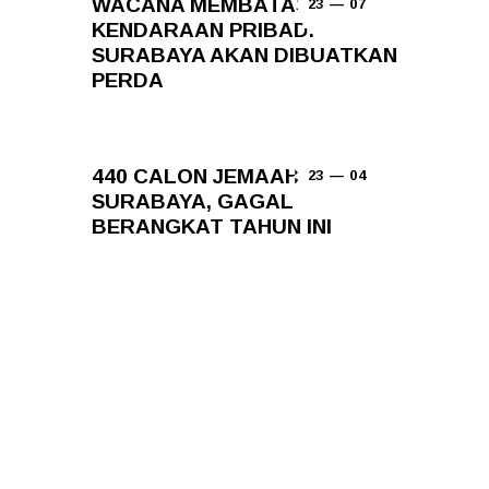
WACANA MEMBATASI
23 — 07
KENDARAAN PRIBADI DI
SURABAYA AKAN DIBUATKAN
PERDA
440 CALON JEMAAH HAJI
23 — 04
SURABAYA, GAGAL
BERANGKAT TAHUN INI
Add Your Comment