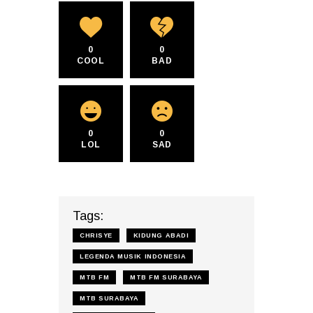
0
0
COOL
BAD
0
0
LOL
SAD
Tags:
CHRISYE
KIDUNG ABADI
LEGENDA MUSIK INDONESIA
MTB FM
MTB FM SURABAYA
MTB SURABAYA