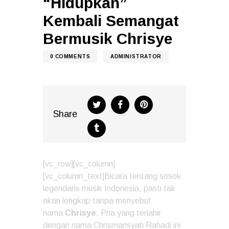
“Hidupkan”
Kembali Semangat
Bermusik Chrisye
0
COMMENTS
ADMINISTRATOR
Share
[vc_row][vc_column]
[vc_column_text]Bicara tentang sosok
legendaris musik Indonesia, pasti tak
akan lengkap tanpa menyebut
nama
Chrisye
. Pria yang terlahir
dengan nama Chrismansyah Rahadi ini