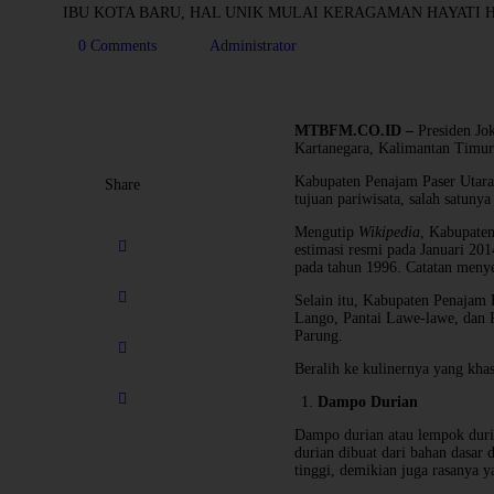
IBU KOTA BARU, HAL UNIK MULAI KERAGAMAN HAYATI 
0
Comments
Administrator
MTBFM.CO.ID –
Presiden Jo
Kartanegara, Kalimantan Timur
Kabupaten Penajam Paser Utara 
Share
tujuan pariwisata, salah satuny
Mengutip
Wikipedia
, Kabupaten
estimasi resmi pada Januari 20
pada tahun 1996. Catatan menyeb
Selain itu, Kabupaten Penajam P
Lango, Pantai Lawe-lawe, dan Pa
Parung.
Beralih ke kulinernya yang khas
Dampo Durian
Dampo durian atau lempok duria
durian dibuat dari bahan dasar 
tinggi, demikian juga rasanya y