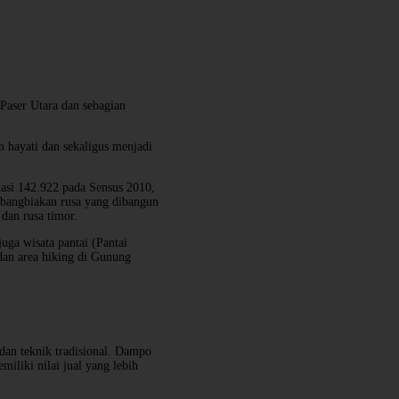
aser Utara dan sebagian
n hayati dan sekaligus menjadi
asi 142.922 pada Sensus 2010,
mbangbiakan rusa yang dibangun
dan rusa timor.
juga wisata pantai (Pantai
 dan area hiking di Gunung
dan teknik tradisional. Dampo
iliki nilai jual yang lebih