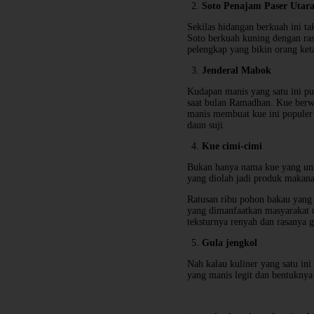
Soto Penajam Paser Utar
Sekilas hidangan berkuah ini t
Soto berkuah kuning dengan rasa
pelengkap yang bikin orang ket
Jenderal Mabok
Kudapan manis yang satu ini pu
saat bulan Ramadhan. Kue berwa
manis membuat kue ini populer 
daun suji.
Kue cimi-cimi
Bukan hanya nama kue yang uni
yang diolah jadi produk makana
Ratusan ribu pohon bakau yang 
yang dimanfaatkan masyarakat u
teksturnya renyah dan rasanya g
Gula jengkol
Nah kalau kuliner yang satu ini
yang manis legit dan bentuknya