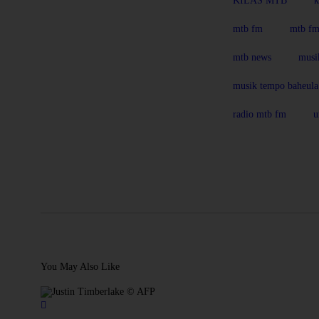
KILAS MTB
k
mtb fm
mtb fm
mtb news
musi
musik tempo baheula
radio mtb fm
u
You May Also Like