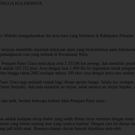
HINGGA KULINERNYA
ko Widodo mengumumkan ibu kota baru yang berlokasi di Kabupaten Penajam P
.
ternyata memililki sejumlah kekayaan alam yang berkontribusi pada kelestaria
a penangkaran rusa yang terletak di Kecamatan Waru.
 Penajam Paser Utara mencakup area 3.333,06 km persegi, dan memiliki popul
14 adalah 165.552 jiwa. Area dengan luas 1.000 Ha ini digunakan untuk penge
ut hingga tahun 2002 terdapat sekitar 109 ekor rusa dengan jenis rusa sambar 
aser Utara juga menjadi rumah bagi ribuan spesies bunga. Selain itu, terdapat 
ntai Senipah). Ada pula sejumlah air terjun, salah satunya air terjun Sepaku,
 dan unik, berikut beberapa kuliner khas Penajam Paser utara :
n adalah kudapan mirip dodol yang sudah dibuat turun temurun dengan resep 
durian yang belum matang atau yang rasanya hambar. Dengan cara ini durian mem
ang jadi lebih enak. Biasanya dampo durian banyak dijadikan oleh-oleh.