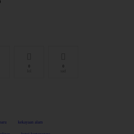
)
0
0
lol
sad
baru
kekayaan alam