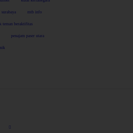
uliner
kutai kertanegara
 surabaya
mtb info
k teman beraktifitas
penajam paser utara
nik