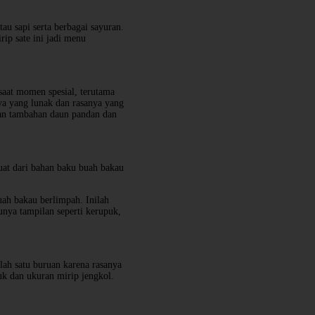
u sapi serta berbagai sayuran.
rip sate ini jadi menu
saat momen spesial, terutama
ya yang lunak dan rasanya yang
gan tambahan daun pandan dan
uat dari bahan baku buah bakau
ah bakau berlimpah. Inilah
nya tampilan seperti kerupuk,
alah satu buruan karena rasanya
uk dan ukuran mirip jengkol.