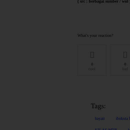
( src : berbagai sumber / wul 
What's your reaction?
0
0
cool
bad
Tags:
hayati
ibukota 