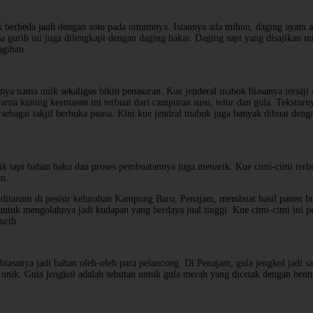
a
ak berbeda jauh dengan soto pada umumnya. Isiannya ada mihun, daging ayam ata
 gurih ini juga dilengkapi dengan daging bakar. Daging sapi yang disajikan mi
agihan.
nya nama unik sekaligus bikin penasaran. Kue jenderal mabok biasanya tersaji 
rna kuning keemasan ini terbuat dari campuran susu, telur dan gula. Teksturn
sebagai takjil berbuka puasa. Kini kue jendral mabok juga banyak dibuat den
k tapi bahan baku dan proses pembuatannya juga menarik. Kue cimi-cimi terb
n.
ditanam di pesisir kelurahan Kampung Baru, Penajam, membuat hasil panen bu
ntuk mengolahnya jadi kudapan yang berdaya jual tinggi. Kue cimi-cimi ini pu
urih.
 biasanya jadi bahan oleh-oleh para pelancong. Di Penajam, gula jengkol jadi s
 unik. Gula jengkol adalah sebutan untuk gula merah yang dicetak dengan bent