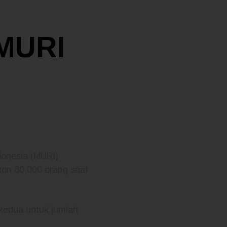
 MURI
onesia (MURI)
nton 80.000 orang saat
 kedua untuk jumlah