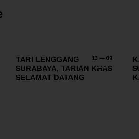
e
TARI LENGGANG
K
13 — 09
SURABAYA, TARIAN KHAS
S
SELAMAT DATANG
K