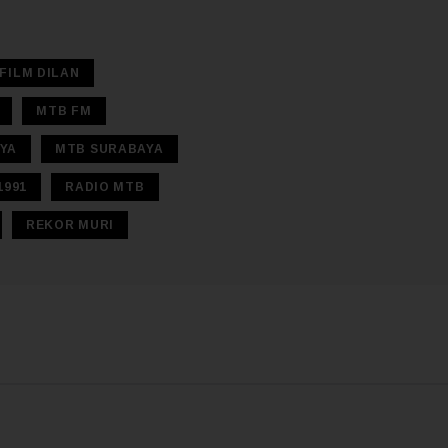
FILM DILAN
MTB FM
YA
MTB SURABAYA
1991
RADIO MTB
REKOR MURI