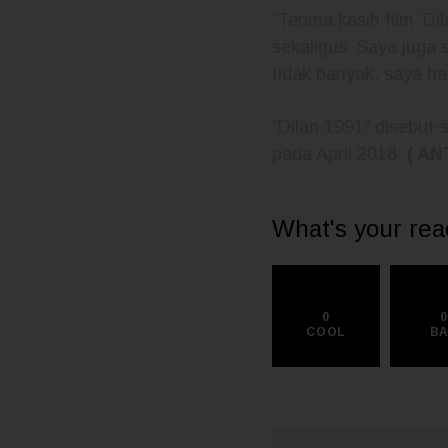
“Terima kasih film ‘
sekaligus. Saya juga 
tidak banyak, saya ha
“Dilan 1991” disebut-
pada April 2018.
( ANT
What's your rea
0
COOL
B