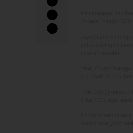
Penghargaan itu diber
Jakarta, Minggu (3/3).
Jaya Suprana mengat
untuk datang ke bios
capaian tersebut.
“Hari ini saya bangga
pada hari ini bisa m
“Pak Ody (produser fi
Dilan 1991 juga supe
Dalam kesempatan itu
masyarakat yang tela