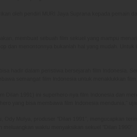
ikan oleh pendiri MURI Jaya Suprana kepada pemain dan
akan, membuat sebuah film sekuel yang mampu menari
kop dan menontonnya bukanlah hal yang mudah. Untuk it
 bisa hadir dalam peristiwa bersejarah film Indonesia. S
embawa semangat film Indonesia untuk menaklukkan film 
lm Dilan 1991) ini superhero-nya film Indonesia dan mer
rhero yang bisa membawa film Indonesia mendunia,” uja
, Ody Mulya, produser “Dilan 1991”, mengucapkan teri
h meluangkan waktu menyaksikan sekuel “Dilan 1990”.