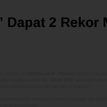
” Dapat 2 Rekor
vc_column_text]
Mtbfm.co.id –
Museum Rekor Dunia Ind
aan sekaligus untuk film “
Dilan 1991
” yang telah dito
orang pada pemutaran hari pertama di bioskop.
kan untuk jumlah penonton premier terbanyak dan yang
pertama penayangan.