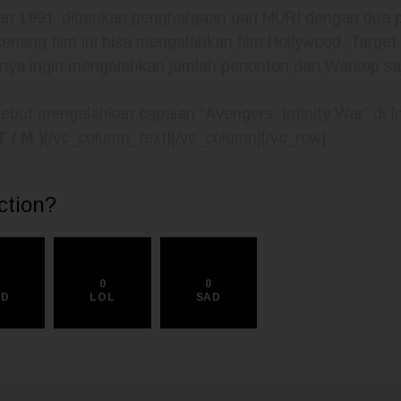
Dilan 1991’ diberikan penghargaan dari MURI dengan dua
senang film ini bisa mengalahkan film Hollywood. Target
nya ingin mengalahkan jumlah penonton dari Warkop saj
sebut mengalahkan capaian “Avengers: Infinity War” di 
 / M )
[/vc_column_text][/vc_column][/vc_row]
ction?
0
0
0
AD
LOL
SAD