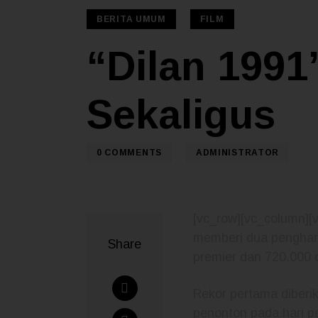
BERITA UMUM
FILM
“Dilan 1991
Sekaligus
0
COMMENTS
ADMINISTRATOR
[vc_row][vc_column][
memberi dua pengharg
Share
premier dan 720.000 
Rekor pertama diberi
penonton pada hari 