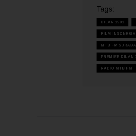
Tags:
DILAN 1991
FILM INDONESIA
MTB FM SURABA
PREMIER DILAN 
RADIO MTB FM