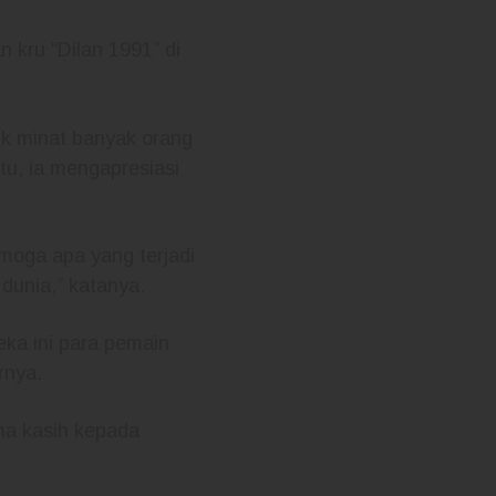
 kru “Dilan 1991” di
k minat banyak orang
u, ia mengapresiasi
emoga apa yang terjadi
dunia,” katanya.
eka ini para pemain
rnya.
ma kasih kepada