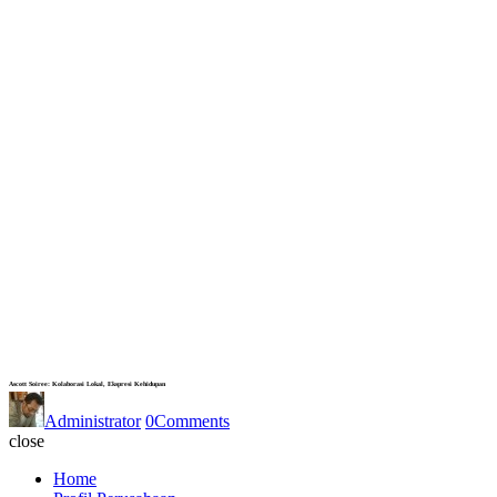
Ascott Soiree: Kolaborasi Lokal, Ekspresi Kehidupan
Administrator
0
Comments
close
Home