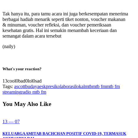
Tak hanya itu, para tamu acara ini juga berkesempatan menerima
berbagai hadiah menarik seperti tiket nonton, voucher makanan
& minuman, voucher refleksi, dan voucher pemeriksaan
kesehatan gratis. Hal ini semakin menambah keceriaan dan
semangat dalam acara tersebut
(naily)
What's your reaction?
13
cool
0
bad
0
lol
0
sad
Tags:
ascott
budaya
eskpresi
kolaborasi
lokal
mtb
mtb fm
mtb fm
streaming
radio mtb fm
You May Also Like
13 — 07
KELUARGA AMITAB BACHCHAN POSITIF COVID-19, TERMASUK