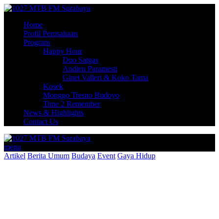
Home
Profil Perusahaan
Program
Happy Hour
Duo Satgas
Andien Paramesti
Ginet Valleri & Koko Tama
Kosek
Monggo Tresno Budoyo
Time 2 Remember
News & Highlights
Contact Us
menu
Artikel
Berita Umum
Budaya
Event
Gaya Hidup