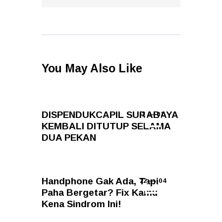
You May Also Like
DISPENDUKCAPIL SURABAYA
1 — 07
KEMBALI DITUTUP SELAMA
DUA PEKAN
Handphone Gak Ada, Tapi
22 — 04
Paha Bergetar? Fix Kamu
Kena Sindrom Ini!