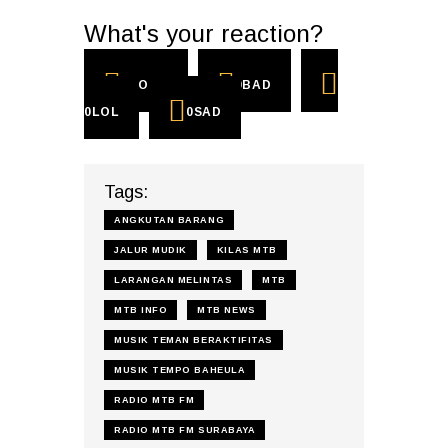
What's your reaction?
0
COOL
0
BAD
0
LOL
0
SAD
Tags:
ANGKUTAN BARANG
JALUR MUDIK
KILAS MTB
LARANGAN MELINTAS
MTB
MTB INFO
MTB NEWS
MUSIK TEMAN BERAKTIFITAS
MUSIK TEMPO BAHEULA
RADIO MTB FM
RADIO MTB FM SURABAYA