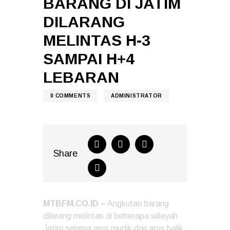
BARANG DI JATIM
DILARANG
MELINTAS H-3
SAMPAI H+4
LEBARAN
0
COMMENTS
ADMINISTRATOR
Share
MTBFM.CO.ID –
Angkutan barang
dilarang melintas di beberapa wilayah
Jatim selama arus mudik dan arus balik