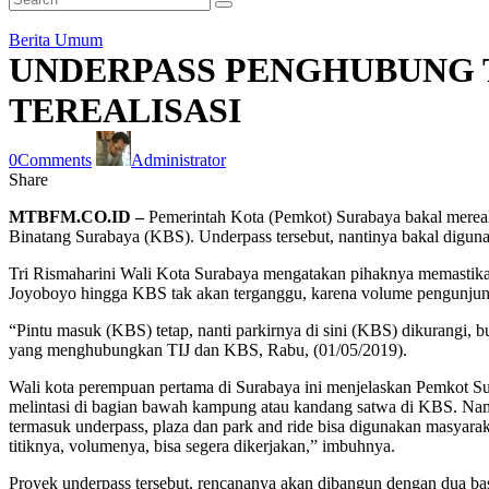
Berita Umum
UNDERPASS PENGHUBUNG 
TEREALISASI
0
Comments
Administrator
Share
MTBFM.CO.ID –
Pemerintah Kota (Pemkot) Surabaya bakal mereal
Binatang Surabaya (KBS). Underpass tersebut, nantinya bakal diguna
Tri Rismaharini Wali Kota Surabaya mengatakan pihaknya memastikan
Joyoboyo hingga KBS tak akan terganggu, karena volume pengunjung K
“Pintu masuk (KBS) tetap, nanti parkirnya di sini (KBS) dikurangi, 
yang menghubungkan TIJ dan KBS, Rabu, (01/05/2019).
Wali kota perempuan pertama di Surabaya ini menjelaskan Pemkot Sur
melintasi di bagian bawah kampung atau kandang satwa di KBS. Namu
termasuk underpass, plaza dan park and ride bisa digunakan masyarak
titiknya, volumenya, bisa segera dikerjakan,” imbuhnya.
Proyek underpass tersebut, rencananya akan dibangun dengan dua bas