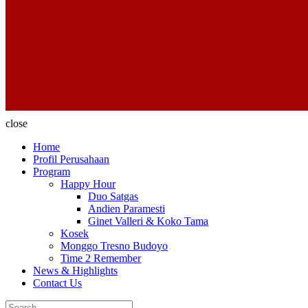
close
Home
Profil Perusahaan
Program
Happy Hour
Duo Satgas
Andien Paramesti
Ginet Valleri & Koko Tama
Kosek
Monggo Tresno Budoyo
Time 2 Remember
News & Highlights
Contact Us