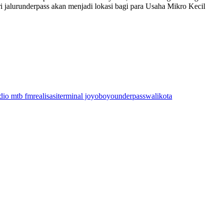
ri jalurunderpass akan menjadi lokasi bagi para Usaha Mikro Kecil
dio mtb fm
realisasi
terminal joyoboyo
underpass
walikota