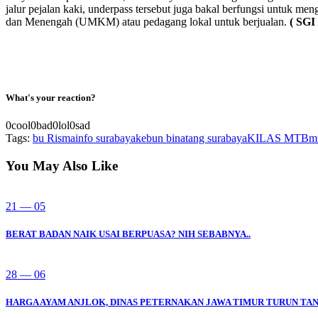
jalur pejalan kaki, underpass tersebut juga bakal berfungsi untuk m
dan Menengah (UMKM) atau pedagang lokal untuk berjualan.
( SGI 
What's your reaction?
0
cool
0
bad
0
lol
0
sad
Tags:
bu Risma
info surabaya
kebun binatang surabaya
KILAS MTB
m
You May Also Like
21 — 05
BERAT BADAN NAIK USAI BERPUASA? NIH SEBABNYA..
28 — 06
HARGA AYAM ANJLOK, DINAS PETERNAKAN JAWA TIMUR TURUN TA