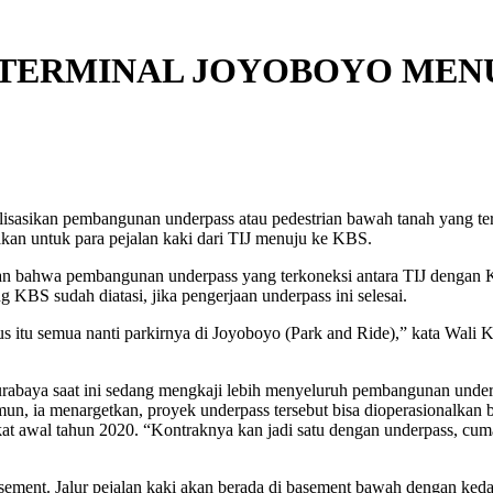
TERMINAL JOYOBOYO MENU
isasikan pembangunan underpass atau pedestrian bawah tanah yang te
kan untuk para pejalan kaki dari TIJ menuju ke KBS.
 bahwa pembangunan underpass yang terkoneksi antara TIJ dengan KBS 
BS sudah diatasi, jika pengerjaan underpass ini selesai.
bus itu semua nanti parkirnya di Joyoboyo (Park and Ride),” kata Wal
abaya saat ini sedang mengkaji lebih menyeluruh pembangunan underpa
n, ia menargetkan, proyek underpass tersebut bisa dioperasionalkan
at awal tahun 2020. “Kontraknya kan jadi satu dengan underpass, cuma
ement. Jalur pejalan kaki akan berada di basement bawah dengan kedala