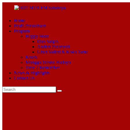
Home
Profil Perusahaan
Program
Happy Hour
Duo Satgas
Andien Paramesti
Ginet Valleri & Koko Tama
Kosek
Monggo Tresno Budoyo
Time 2 Remember
News & Highlights
Contact Us