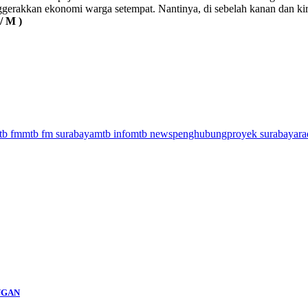
enggerakkan ekonomi warga setempat. Nantinya, di sebelah kanan dan ki
/ M )
tb fm
mtb fm surabaya
mtb info
mtb news
penghubung
proyek surabaya
ra
NGAN