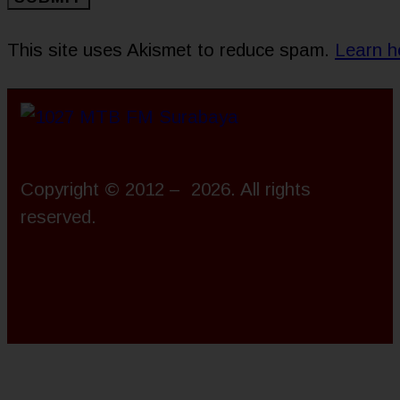
This site uses Akismet to reduce spam.
Learn h
Copyright © 2012 – 2026. All rights
reserved.