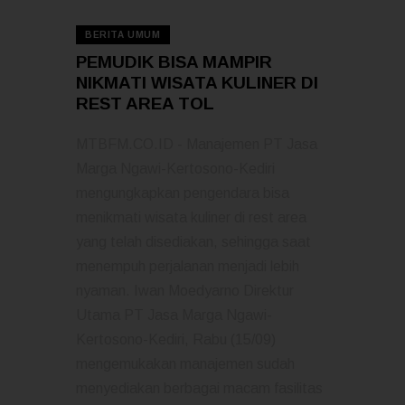
16 — 05
BERITA UMUM
PEMUDIK BISA MAMPIR
NIKMATI WISATA KULINER DI
REST AREA TOL
MTBFM.CO.ID - Manajemen PT Jasa
Marga Ngawi-Kertosono-Kediri
mengungkapkan pengendara bisa
menikmati wisata kuliner di rest area
yang telah disediakan, sehingga saat
menempuh perjalanan menjadi lebih
nyaman. Iwan Moedyarno Direktur
Utama PT Jasa Marga Ngawi-
Kertosono-Kediri, Rabu (15/09)
mengemukakan manajemen sudah
menyediakan berbagai macam fasilitas