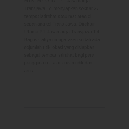
MTBFM.CO.ID - PT Jasamarga
Transjawa Tol menyiapkan sekitar 27
tempat istirahat atau rest area di
sepanjang tol Trans Jawa. Direktur
Utama PT Jasamarga Transjawa Tol
Bagus Cahya mengatakan sudah ada
sejumlah titik lokasi yang disiapkan
sebagai tempat istirahat bagi para
pengguna tol saat arus mudik dan
arus…
READ MORE