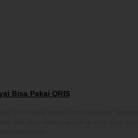
ayai Bisa Pakai QRIS
 Pakai QRIS Kabar gembira nih buat kaum cashles
in lima jalan sebagai proyek uji coba buat sist
 jalan umum (TJU)…