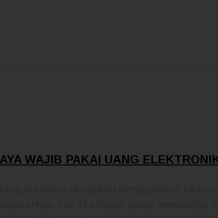
AYA WAJIB PAKAI UANG ELEKTRONI
eng Surabaya diwajibkan menggunakan kartu uan
ayarannya. Hal ini sebagai upaya mendorong dig