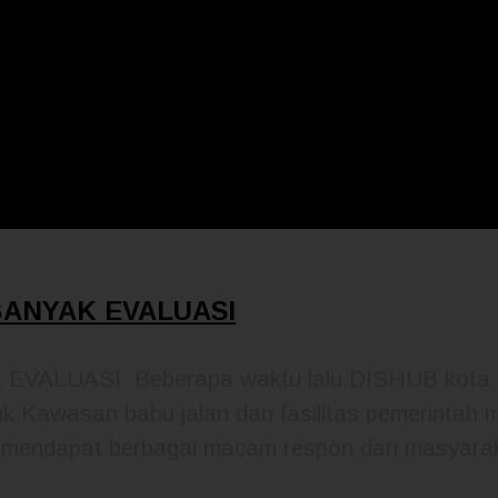
BANYAK EVALUASI
VALUASI Beberapa waktu lalu DISHUB kota 
uk Kawasan bahu jalan dan fasilitas pemerintah
i mendapat berbagai macam respon dari masyara