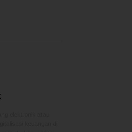
K
g elektronik atau
italisasi keuangan di