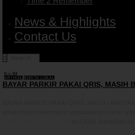
Time 2 Remember
News & Highlights
Contact Us
5 — 02
ARTIKEL
BERITA LOKAL
BAYAR PARKIR PAKAI QRIS, MASIH 
BAYAR PARKIR PAKAI QRIS, MASIH BANYAK E
untuk mulai menerapkan pembayaran parkir unt
pembayaran non tunai atau QRIS. Kebijakan in
READ MORE