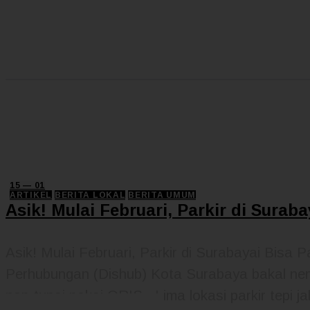
15 — 01
ARTIKEL
BERITA LOKAL
BERITA UMUM
Asik! Mulai Februari, Parkir di Surab
Asik! Mulai Februari, Parkir di Surabayai Bisa
Perhubungan (Dishub) Kota Surabaya bakal nentu
non-tunai pakai QRIS. Lima lokasi parkir tepi