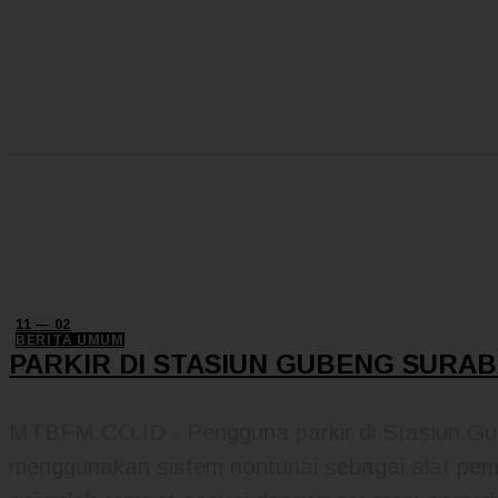
READ MORE
11 — 02
BERITA UMUM
PARKIR DI STASIUN GUBENG SURAB
MTBFM.CO.ID - Pengguna parkir di Stasiun Gub
menggunakan sistem nontunai sebagai alat pemb