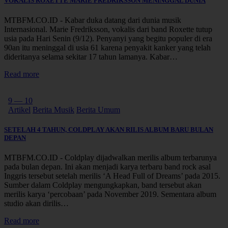
VOKALIS ROXETTE MARIE FREDRIKSSON MENINGGAL DUNIA
MTBFM.CO.ID - Kabar duka datang dari dunia musik
Internasional. Marie Fredriksson, vokalis dari band Roxette tutup
usia pada Hari Senin (9/12). Penyanyi yang begitu populer di era
90an itu meninggal di usia 61 karena penyakit kanker yang telah
dideritanya selama sekitar 17 tahun lamanya. Kabar…
Read more
9 — 10
Artikel
Berita Musik
Berita Umum
SETELAH 4 TAHUN, COLDPLAY AKAN RILIS ALBUM BARU BULAN
DEPAN
MTBFM.CO.ID - Coldplay dijadwalkan merilis album terbarunya
pada bulan depan. Ini akan menjadi karya terbaru band rock asal
Inggris tersebut setelah merilis ‘A Head Full of Dreams’ pada 2015.
Sumber dalam Coldplay mengungkapkan, band tersebut akan
merilis karya ‘percobaan’ pada November 2019. Sementara album
studio akan dirilis…
Read more