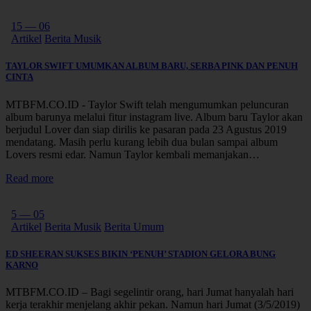
15 — 06
Artikel
Berita Musik
TAYLOR SWIFT UMUMKAN ALBUM BARU, SERBA PINK DAN PENUH
CINTA
MTBFM.CO.ID - Taylor Swift telah mengumumkan peluncuran
album barunya melalui fitur instagram live. Album baru Taylor akan
berjudul Lover dan siap dirilis ke pasaran pada 23 Agustus 2019
mendatang. Masih perlu kurang lebih dua bulan sampai album
Lovers resmi edar. Namun Taylor kembali memanjakan…
Read more
5 — 05
Artikel
Berita Musik
Berita Umum
ED SHEERAN SUKSES BIKIN ‘PENUH’ STADION GELORA BUNG
KARNO
MTBFM.CO.ID – Bagi segelintir orang, hari Jumat hanyalah hari
kerja terakhir menjelang akhir pekan. Namun hari Jumat (3/5/2019)