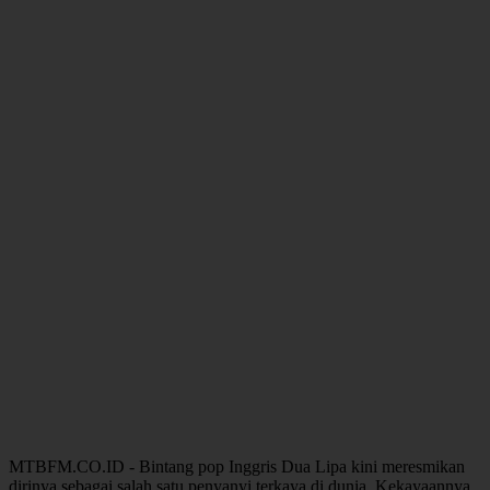
MTBFM.CO.ID - Bintang pop Inggris Dua Lipa kini meresmikan
dirinya sebagai salah satu penyanyi terkaya di dunia. Kekayaannya