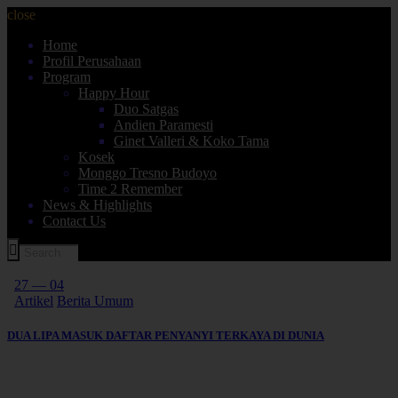
close
Home
Profil Perusahaan
Program
Happy Hour
Duo Satgas
Andien Paramesti
Ginet Valleri & Koko Tama
Kosek
Monggo Tresno Budoyo
Time 2 Remember
News & Highlights
Contact Us
27 — 04
Artikel
Berita Umum
DUA LIPA MASUK DAFTAR PENYANYI TERKAYA DI DUNIA