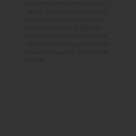
Gigi Berlubang Bikin Tersiksa! Ketahui
Fakta & Mitosnya Siapa nih Mitra MTB
yang punya gigi berlubang? Tersiksa
banget ya Mitra MTB, apalagi kalau
uda mulai terasa cenut-cenut, rasanya
ngga nyaman. Saking ngga nyamannya
sampe ada lagunya tuh “lebih baik sakit
hati, dari…
READ MORE