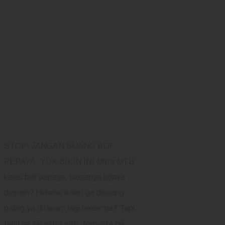
STOP! JANGAN BUANG BIJI
PEPAYA. YUK BIKIN INI Mitra MTB
kalau beli papaya, biasanya bijinya
diapain? Hehehe kalau ga dibuang
paling ya ditanam lagi bener ga? Tapi
tahu ga sih mitra mtb, ternyata biji