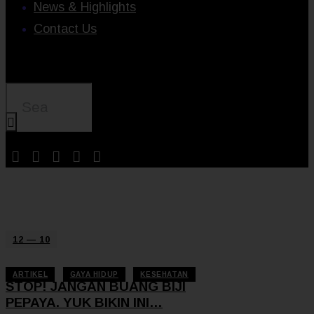
News & Highlights
Contact Us
12 — 10
ARTIKEL
GAYA HIDUP
KESEHATAN
STOP! JANGAN BUANG BIJI
PEPAYA. YUK BIKIN INI…