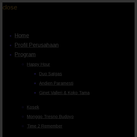
close
Home
Profil Perusahaan
Program
Happy Hour
Duo Satgas
Andien Paramesti
Ginet Valleri & Koko Tama
Kosek
Monggo Tresno Budoyo
Time 2 Remember