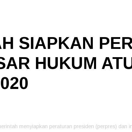
H SIAPKAN PE
SAR HUKUM AT
020
rintah menyiapkan peraturan presiden (perpres) dan in