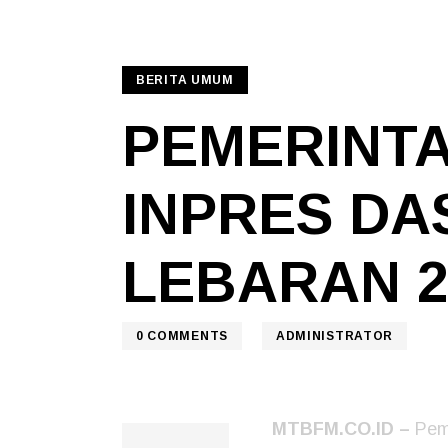
BERITA UMUM
PEMERINTA
INPRES DA
LEBARAN 2
0
COMMENTS
ADMINISTRATOR
MTBFM.CO.ID –
Peme