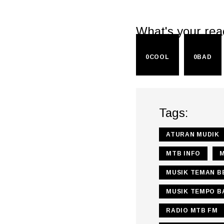
What's your rea
0
COOL
0
BAD
Tags:
ATURAN MUDIK
MTB INFO
MUSIK TEMAN B
MUSIK TEMPO B
RADIO MTB FM