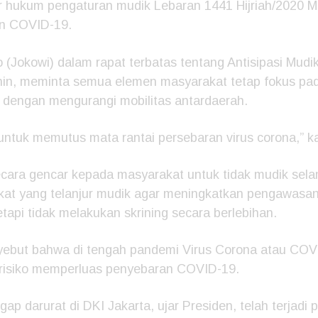
ar hukum pengaturan mudik Lebaran 1441 Hijriah/2020 M
n COVID-19.
(Jokowi) dalam rapat terbatas tentang Antisipasi Mudik
enin, meminta semua elemen masyarakat tetap fokus p
dengan mengurangi mobilitas antardaerah.
 untuk memutus mata rantai persebaran virus corona,” k
secara gencar kepada masyarakat untuk tidak mudik se
kat yang telanjur mudik agar meningkatkan pengawasa
etapi tidak melakukan skrining secara berlebihan.
ebut bahwa di tengah pandemi Virus Corona atau COVI
erisiko memperluas penyebaran COVID-19.
ap darurat di DKI Jakarta, ujar Presiden, telah terjadi