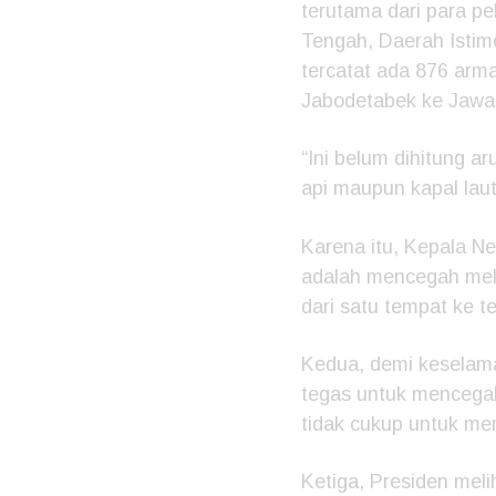
terutama dari para pe
Tengah, Daerah Istime
tercatat ada 876 arm
Jabodetabek ke Jawa 
“Ini belum dihitung a
api maupun kapal laut
Karena itu, Kepala N
adalah mencegah mel
dari satu tempat ke t
Kedua, demi keselama
tegas untuk mencegah
tidak cukup untuk me
Ketiga, Presiden meli