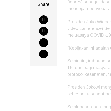
(inpres) sebagai das
Share
mencegah penyebara
Presiden Joko Widodo 
video conference) S
meluasnya COVID-19 
“Kebijakan ini adalah
Selain itu, imbauan 
19, dan bagi masyara
protokol kesehatan, t
Presiden Jokowi meny
sebesar itu sangat b
Sejak penetapan tangg