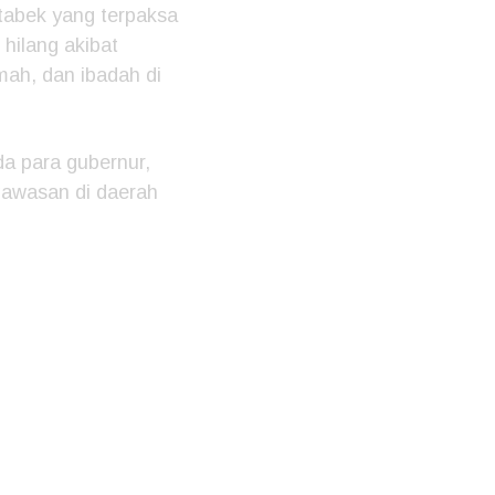
etabek yang terpaksa
hilang akibat
umah, dan ibadah di
a para gubernur,
gawasan di daerah