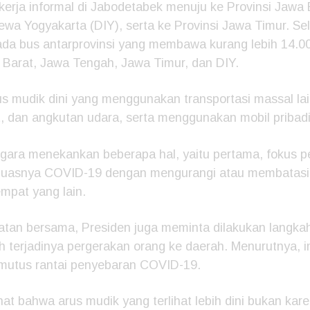
kerja informal di Jabodetabek menuju ke Provinsi Jawa 
wa Yogyakarta (DIY), serta ke Provinsi Jawa Timur. Sela
ada bus antarprovinsi yang membawa kurang lebih 14.
Barat, Jawa Tengah, Jawa Timur, dan DIY.
rus mudik dini yang menggunakan transportasi massal la
, dan angkutan udara, serta menggunakan mobil pribadi
egara menekankan beberapa hal, yaitu pertama, fokus pe
uasnya COVID-19 dengan mengurangi atau membatasi 
empat yang lain.
tan bersama, Presiden juga meminta dilakukan langkah
 terjadinya pergerakan orang ke daerah. Menurutnya, 
mutus rantai penyebaran COVID-19.
hat bahwa arus mudik yang terlihat lebih dini bukan kar