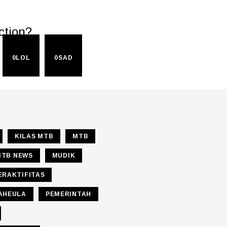
ction?
0
LOL
0
SAD
KILAS MTB
MTB
MTB NEWS
MUDIK
ERAKTIFITAS
AHEULA
PEMERINTAH