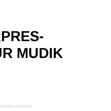
RPRES-
UR MUDIK
struksi presiden