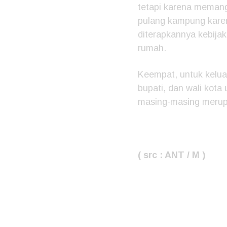
tetapi karena memang
pulang kampung karen
diterapkannya kebijak
rumah.
Keempat, untuk kelua
bupati, dan wali kot
masing-masing merupa
( src : ANT / M )