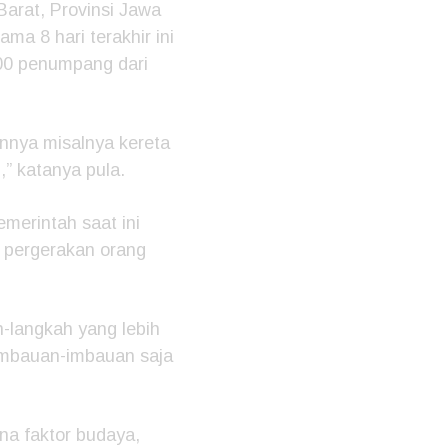
Barat, Provinsi Jawa
ma 8 hari terakhir ini
000 penumpang dari
innya misalnya kereta
,” katanya pula.
merintah saat ini
pergerakan orang
-langkah yang lebih
imbauan-imbauan saja
ena faktor budaya,