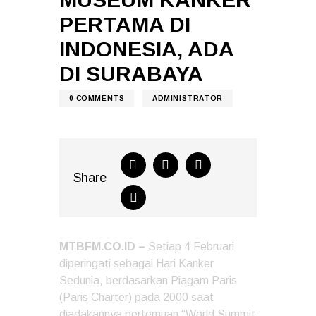
PERTAMA DI
INDONESIA, ADA
DI SURABAYA
0
COMMENTS
ADMINISTRATOR
Share
MTBFM.CO.ID –
Setiap 4 Februari
diperingati sebagai Hari Kanker
Sedunia, berdasarkan Piagam Paris
(Paris Charter) pada 2000 saat
diadakannya pertemuan “World Summit