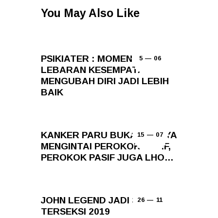
You May Also Like
PSIKIATER : MOMEN
5 — 06
LEBARAN KESEMPATAN
MENGUBAH DIRI JADI LEBIH
BAIK
KANKER PARU BUKAN HANYA
15 — 07
MENGINTAI PEROKOK AKTIF,
PEROKOK PASIF JUGA LHO…
JOHN LEGEND JADI PRIA
26 — 11
TERSEKSI 2019