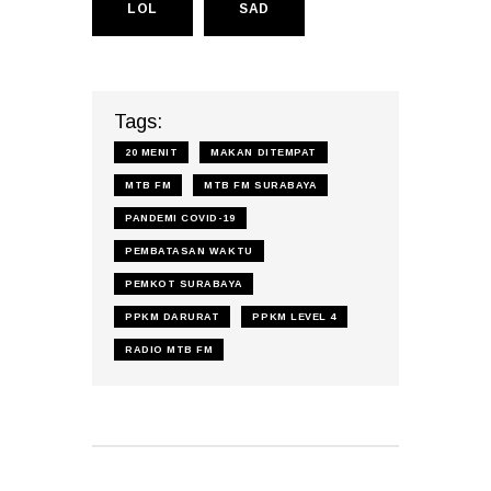
LOL
SAD
Tags:
20 MENIT
MAKAN DITEMPAT
MTB FM
MTB FM SURABAYA
PANDEMI COVID-19
PEMBATASAN WAKTU
PEMKOT SURABAYA
PPKM DARURAT
PPKM LEVEL 4
RADIO MTB FM