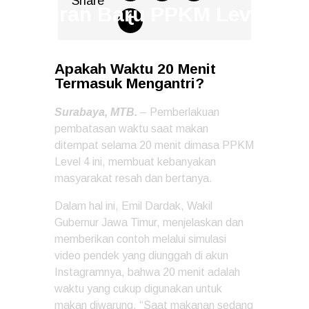
Share
Aturan Baru PPKM Level 4
Administrator
0
Comments
Apakah Waktu 20 Menit
Termasuk Mengantri?
Surabaya, MTB.
– Pemberlakuan
pembatasan waktu saat makan
ditempat selama 20 menit dimasa PPKM
Level 4 ini, membuat kebanyakan
masyarakat resah dan bertanya.
Dalam hal ini, Emil Dardak, Wakil
Gubernur Jawa Timur, menjelaskan dan
memberikan contoh melalui simulasi
video pendek yang diunggah di akun
Instagramnya, bahwa 20 menit adalah
waktu yang cukup digunakan untuk
makan diwarung. “Saat makanan sedang