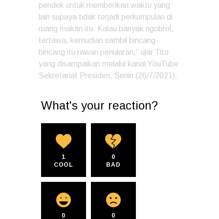
pendek untuk memberikan waktu yang
lain supaya tidak terjadi perkumpulan di
ruang makan itu. Kalau banyak ngobrol,
tertawa, kemudian sambil bincang-
bincang itu rawan penularan,” ujar Tito
yang disampaikan melalui kanal YouTube
Sekretariat Presiden, Senin (26/7/2021).
What's your reaction?
1
0
COOL
BAD
0
0