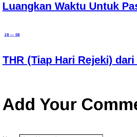
Luangkan Waktu Untuk Pas
28 — 08
THR (Tiap Hari Rejeki) dar
Add Your Comm