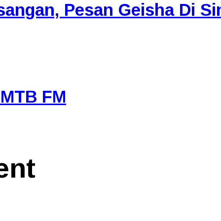
angan, Pesan Geisha Di Si
i MTB FM
ent