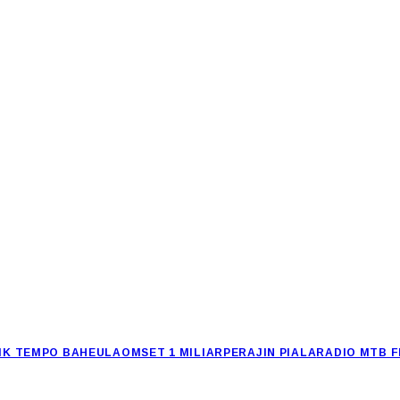
IK TEMPO BAHEULA
OMSET 1 MILIAR
PERAJIN PIALA
RADIO MTB 