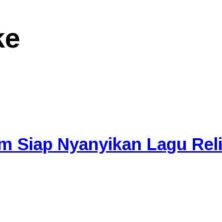
ke
 Siap Nyanyikan Lagu Reli