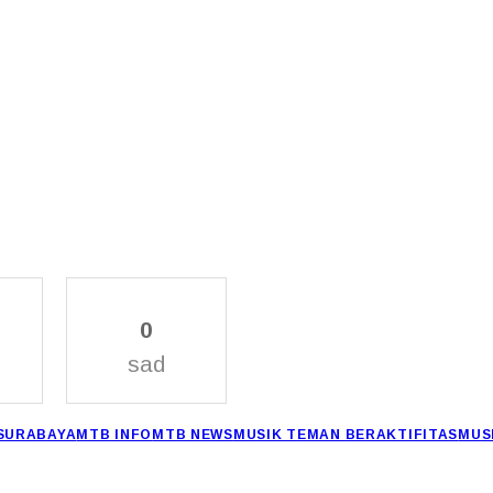
0
sad
SURABAYA
MTB INFO
MTB NEWS
MUSIK TEMAN BERAKTIFITAS
MUS