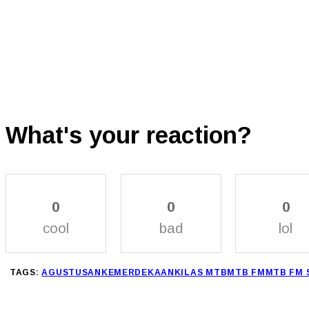
What's your reaction?
0
0
0
cool
bad
lol
TAGS:
AGUSTUSAN
KEMERDEKAAN
KILAS MTB
MTB FM
MTB FM 