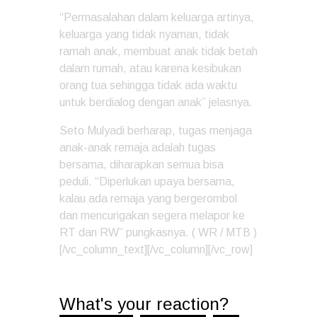
“Permasalahan dalam keluarga artinya,
keluarga yang tidak nyaman, tidak
ramah anak, membuat anak tidak betah
dalam rumah, atau karena kesibukan
orang tua sehingga tidak ada waktu
untuk berdialog dengan anak” jelasnya.
Seto Mulyadi berharap, tugas menjaga
anak-anak remaja adalah tugas
bersama, diharapkan semua bisa
peduli. “Diperlukan upaya bersama,
kalau ada remaja yang bergerombol
dan mencurigakan segera melapor ke
RT dan RW” pungkasnya. ( WR / MTB )
[/vc_column_text][/vc_column][/vc_row]
What's your reaction?