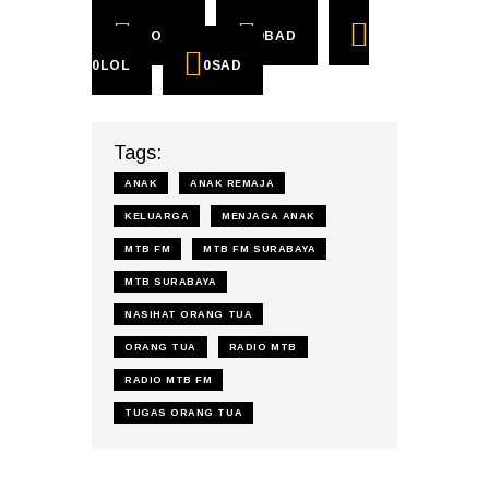
0
COOL
0
BAD
0
LOL
0
SAD
Tags:
ANAK
ANAK REMAJA
KELUARGA
MENJAGA ANAK
MTB FM
MTB FM SURABAYA
MTB SURABAYA
NASIHAT ORANG TUA
ORANG TUA
RADIO MTB
RADIO MTB FM
TUGAS ORANG TUA