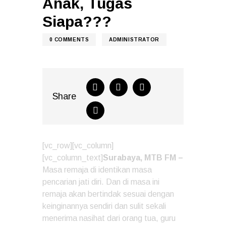
Anak, Tugas
Siapa???
0
COMMENTS
ADMINISTRATOR
Share
[vc_row][vc_column]
[vc_column_text]
Surabaya, MTB FM –
Masa remaja di identikan masa
pencarian jati diri. Dan di masa ini
remaja akan bertindak sesuai dengan
keinginannya sendiri dan sulit sekali
menerima nasihat dari orang tua, guru