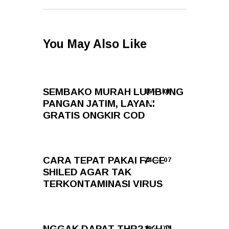
You May Also Like
SEMBAKO MURAH LUMBUNG
16 — 06
PANGAN JATIM, LAYANI
GRATIS ONGKIR COD
CARA TEPAT PAKAI FACE
24 — 07
SHILED AGAR TAK
TERKONTAMINASI VIRUS
NGGAK DAPAT THR? IKUTI
18 — 05