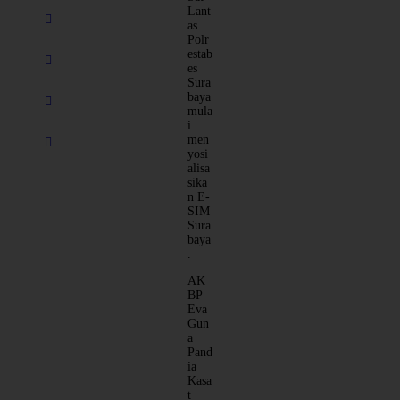
Lant
as
Polr
estab
es
Sura
baya
mula
i
men
yosi
alisa
sika
n E-
SIM
Sura
baya
.
AK
BP
Eva
Gun
a
Pand
ia
Kasa
t