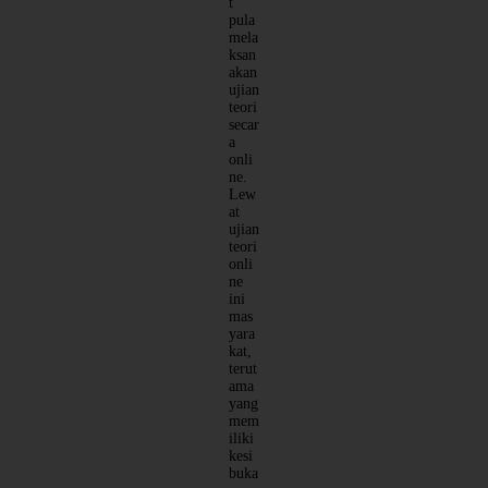
t
pula
mela
ksan
akan
ujian
teori
secar
a
onli
ne.
Lew
at
ujian
teori
onli
ne
ini
mas
yara
kat,
terut
ama
yang
mem
iliki
kesi
buka