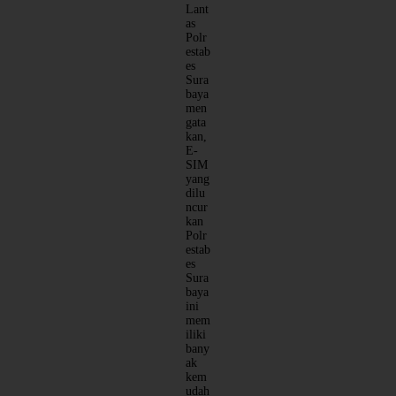
Lant
as
Polr
estab
es
Sura
baya
men
gata
kan,
E-
SIM
yang
dilu
ncur
kan
Polr
estab
es
Sura
baya
ini
mem
iliki
bany
ak
kem
udah