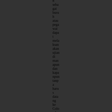
n
seba
gai
buru
h
atau
pega
wai
dapa
t
mela
ksan
akan
ujian
di
man
apun
dan
kapa
npun
tanp
a
haru
s
data
ng
ke
Colo