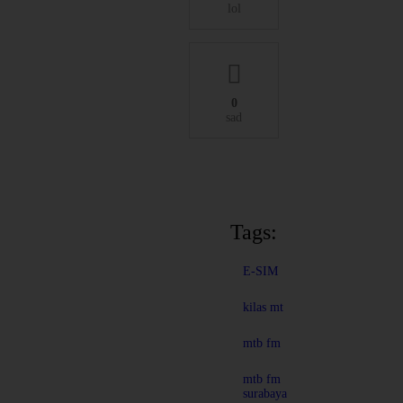
lol
0
sad
Tags:
E-SIM
kilas mt
mtb fm
mtb fm
surabaya