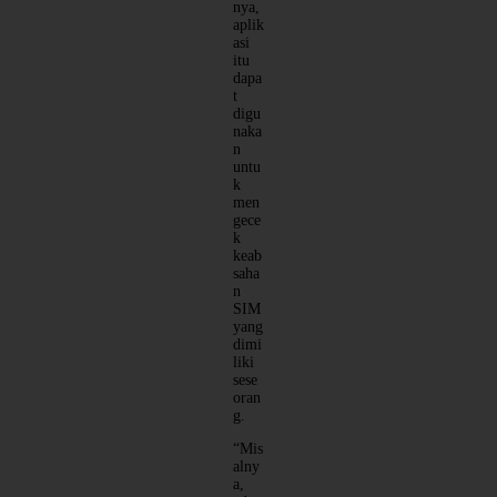
nya,
aplik
asi
itu
dapa
t
digu
naka
n
untu
k
men
gece
k
keab
saha
n
SIM
yang
dimi
liki
sese
oran
g.
“Mis
alny
a,