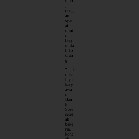
mbo
,
deng
an
syar
at
mini
mal
berj
umla
h 15
oran
g.
“Jadi
misa
lnya
kary
awa
n
Ban
k.
Sore
setel
ah
beke
rja,
kont