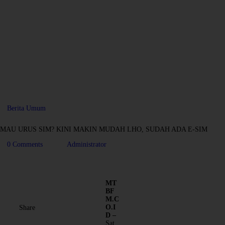
Berita Umum
MAU URUS SIM? KINI MAKIN MUDAH LHO, SUDAH ADA E-SIM
0
Comments
Administrator
MT
BF
M.C
O.I
Share
D –
Sat