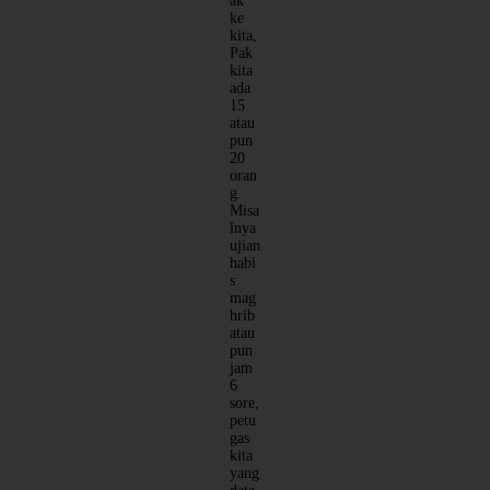
ak
ke
kita,
Pak
kita
ada
15
atau
pun
20
oran
g.
Misa
lnya
ujian
habi
s
mag
hrib
atau
pun
jam
6
sore,
petu
gas
kita
yang