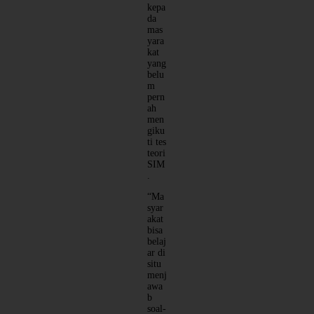
kepa
da
mas
yara
kat
yang
belu
m
pern
ah
men
giku
ti tes
teori
SIM
.
“Ma
syar
akat
bisa
belaj
ar di
situ
menj
awa
b
soal-