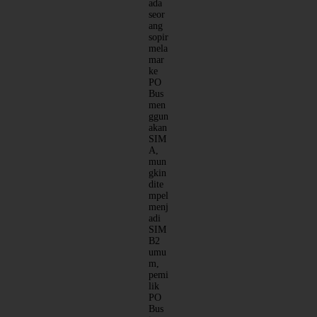
ada
seor
ang
sopir
mela
mar
ke
PO
Bus
men
ggun
akan
SIM
A,
mun
gkin
dite
mpel
menj
adi
SIM
B2
umu
m,
pemi
lik
PO
Bus