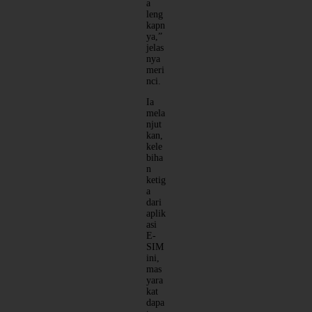
a
leng
kapn
ya,”
jelas
nya
meri
nci.
Ia
mela
njut
kan,
kele
biha
n
ketig
a
dari
aplik
asi
E-
SIM
ini,
mas
yara
kat
dapa