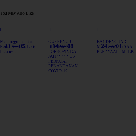
You May Also Like
Menunggu Kejutan
GUBERNUR
BANDENG JADI
23 — 05
14 — 08
24 — 01
Result Show X Factor
BERSAMA
MENU WAJIB SAAT
Indonesia
FORKOPIMDA
PERAYAAN IMLEK
JATIM TERUS
PERKUAT
PENANGANAN
COVID-19