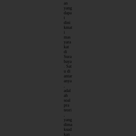
an
yang
dapa
t
dini
kmat
i
mas
yara
kat
di
Sura
baya
. Sat
u di
antar
anya
,
adal
ah
soal
pra
teori
,
yang
dima
ksud
kan