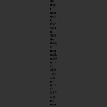
itu
dapa
t
men
gece
k
keab
saha
n
SIM
itu
deng
an
men
getik
nanti
nom
er
SIM
-nya
atau
pun
nom
er
KTP
atau
pun
nam