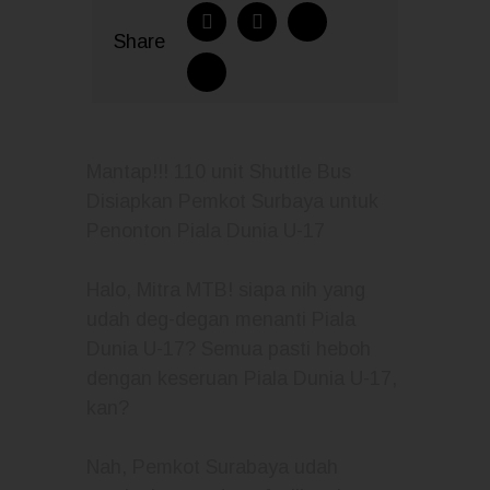
Share
Mantap!!! 110 unit Shuttle Bus
Disiapkan Pemkot Surbaya untuk
Penonton Piala Dunia U-17
Halo, Mitra MTB! siapa nih yang
udah deg-degan menanti Piala
Dunia U-17? Semua pasti heboh
dengan keseruan Piala Dunia U-17,
kan?
Nah, Pemkot Surabaya udah