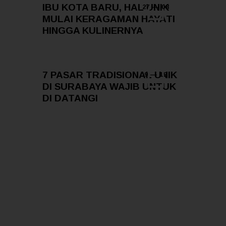
IBU KOTA BARU, HAL UNIK
27 — 08
MULAI KERAGAMAN HAYATI
HINGGA KULINERNYA
7 PASAR TRADISIONAL UNIK
9 — 12
DI SURABAYA WAJIB UNTUK
DI DATANGI
Add Your Comment