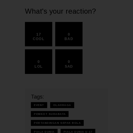
What's your reaction?
17
0
COOL
BAD
0
0
LOL
SAD
Tags:
EVENT
OLAHRAGA
PEMKOT SURABAYA
PERTANDINGAN SEPAK BOLA
PIALA DUNIA
PIALA DUNIA U-17