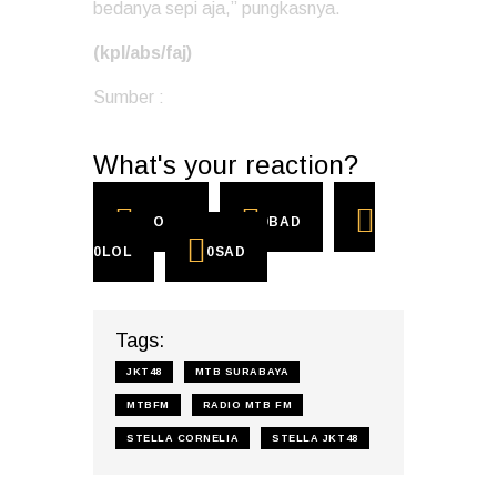
bedanya sepi aja,” pungkasnya.
(kpl/abs/faj)
Sumber :
KapanLagi
What's your reaction?
0
COOL
0
BAD
0
LOL
0
SAD
Tags:
JKT48
MTB SURABAYA
MTBFM
RADIO MTB FM
STELLA CORNELIA
STELLA JKT48