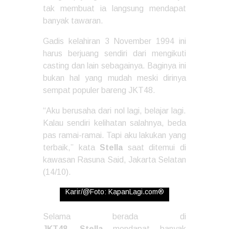
tak membuat ia langsung mendapat
banyak tawaran.
Gadis kelahiran 3 November 1994 ini
harus berjuang sendiri dari mengikuti
casting dan lain sebagainya. Baginya ini
bukan hal yang mudah meski dirinya
sempat populer bareng JKT48.
“Aku berusaha dari nol lagi, belajar lagi.
Kalau sendiri kelihatan salahnya, beda
pas ramai-ramai. Tapi aku lakukan yang
terbaik,” kata
Stella
saat ditemui di
kawasan Rasuna Said, Jakarta Selatan
(14/10).
Stella Mantap Untuk Bersolo
Karir/@Foto: KapanLagi.com®
Selama berada di
JKT48,
Stella
mendapat banyak