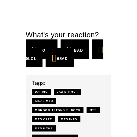
What's your reaction?
0
COOL
0
BAD
0
LOL
0
SAD
Tags:
DARING
JAWA TIMUR
KILAS MTB
MONGGO TRESNO BUDOYO
MTB
MTB CAFE
MTB INFO
MTB NEWS