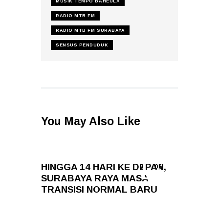
MUSIK TEMPO BAHEULA
RADIO MTB FM
RADIO MTB FM SURABAYA
SENSUS PENDUDUK
You May Also Like
HINGGA 14 HARI KE DEPAN,
9 — 06
SURABAYA RAYA MASA
TRANSISI NORMAL BARU