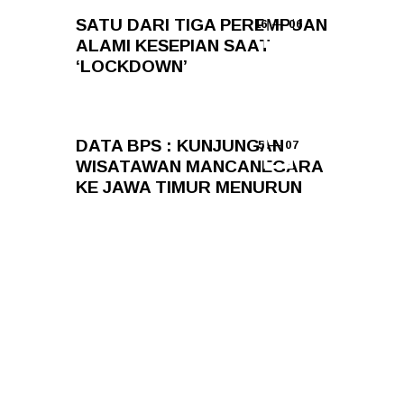
SATU DARI TIGA PEREMPUAN
16 — 06
ALAMI KESEPIAN SAAT
‘LOCKDOWN’
DATA BPS : KUNJUNGAN
5 — 07
WISATAWAN MANCANEGARA
KE JAWA TIMUR MENURUN
Add Your Comment