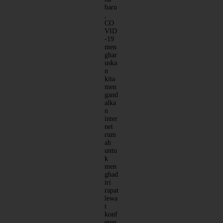
baru
,
CO
VID
-19
men
ghar
uska
n
kita
men
gand
alka
n
inter
net
rum
ah
untu
k
men
ghad
iri
rapat
lewa
t
konf
eren