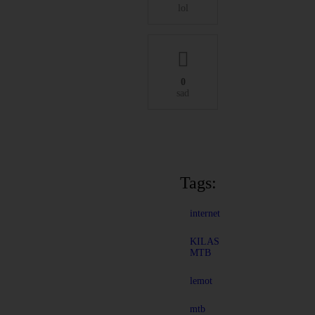
lol
0
sad
Tags:
internet
KILAS
MTB
lemot
mtb