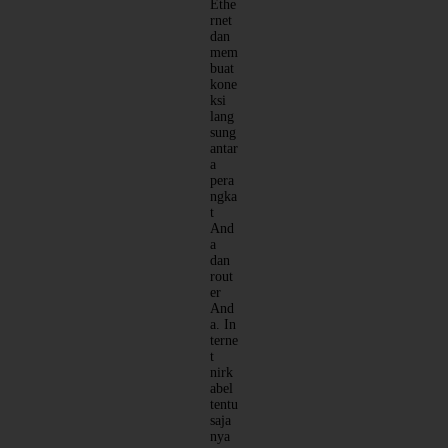
Ethe
rnet
dan
mem
buat
kone
ksi
lang
sung
antar
a
pera
ngka
t
And
a
dan
rout
er
And
a. In
terne
t
nirk
abel
tentu
saja
nya