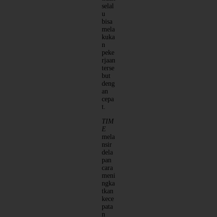
selal
u
bisa
mela
kuka
n
peke
rjaan
terse
but
deng
an
cepa
t.
TIM
E
mela
nsir
dela
pan
cara
meni
ngka
tkan
kece
pata
n