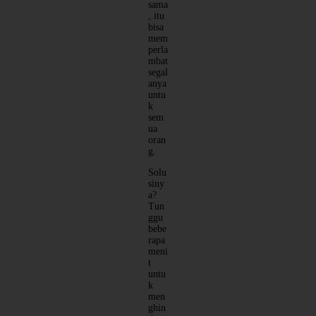
sama
, itu
bisa
mem
perla
mbat
segal
anya
untu
k
sem
ua
oran
g.
Solu
siny
a?
Tun
ggu
bebe
rapa
meni
t
untu
k
men
ghin