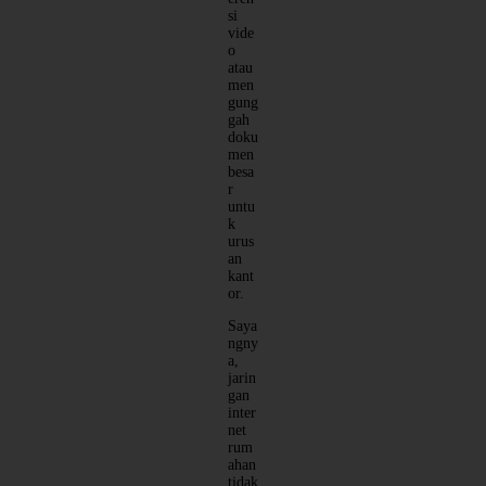
si
vide
o
atau
men
gung
gah
doku
men
besa
r
untu
k
urus
an
kant
or.
Saya
ngny
a,
jarin
gan
inter
net
rum
ahan
tidak