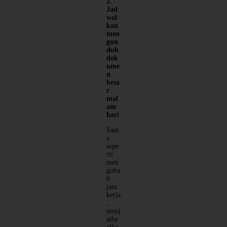
2.
Jad
wal
kan
men
gun
duh
dok
ume
n
besa
r
mal
am
hari
Sam
a
sepe
rti
men
guba
h
jam
kerja
,
menj
adw