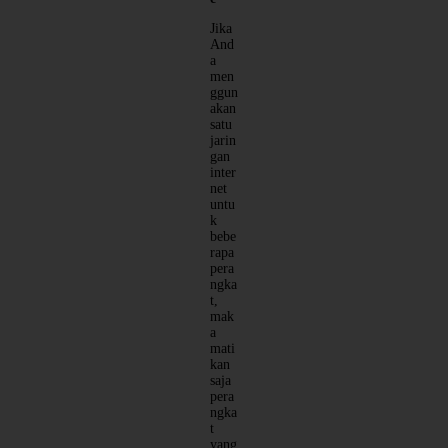
Jika
And
a
men
ggun
akan
satu
jarin
gan
inter
net
untu
k
bebe
rapa
pera
ngka
t,
mak
a
mati
kan
saja
pera
ngka
t
yang