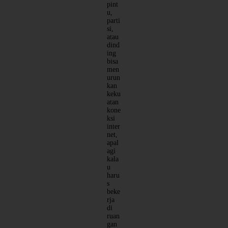
pint
u,
parti
si,
atau
dind
ing
bisa
men
urun
kan
keku
atan
kone
ksi
inter
net,
apal
agi
kala
u
haru
s
beke
rja
di
ruan
gan