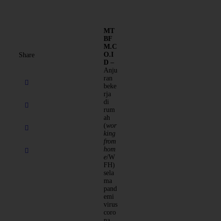
MT
BF
M.C
O.I
Share
D –
Anju
ran
beke
rja
di
rum
ah
(
wor
king
from
hom
e
/W
FH)
sela
ma
pand
emi
virus
coro
na