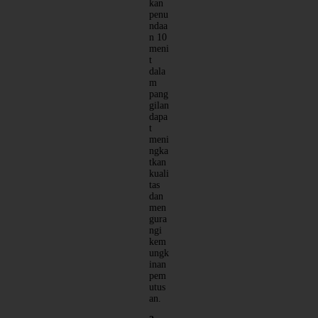
kan
penu
ndaa
n 10
meni
t
dala
m
pang
gilan
dapa
t
meni
ngka
tkan
kuali
tas
dan
men
gura
ngi
kem
ungk
inan
pem
utus
an.