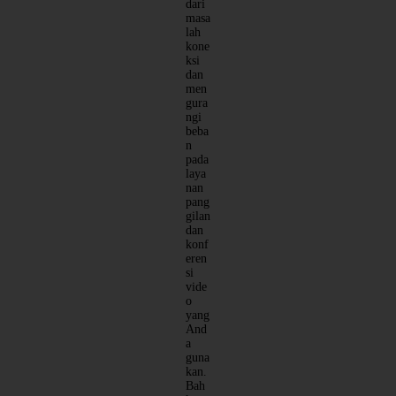
dari
masa
lah
kone
ksi
dan
men
gura
ngi
beba
n
pada
laya
nan
pang
gilan
dan
konf
eren
si
vide
o
yang
And
a
guna
kan.
Bah