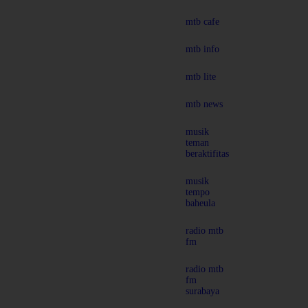
mtb cafe
mtb info
mtb lite
mtb news
musik
teman
beraktifitas
musik
tempo
baheula
radio mtb
fm
radio mtb
fm
surabaya