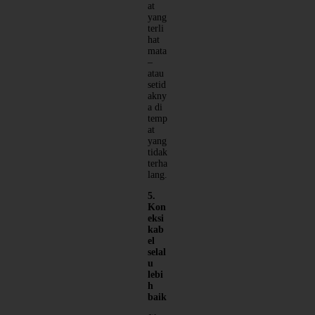
at
yang
terli
hat
mata
–
atau
setid
akny
a di
temp
at
yang
tidak
terha
lang.
5.
Kon
eksi
kab
el
selal
u
lebi
h
baik