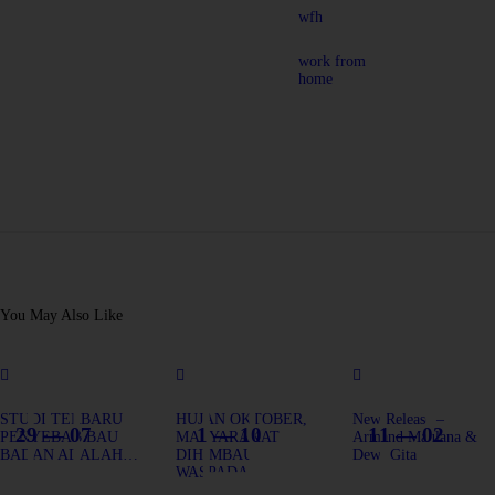
wfh
work from
home
You May Also Like
STUDI TERBARU
HUJAN OKTOBER,
New Release –
29 — 07
1 — 10
11 — 02
PENYEBAB BAU
MASYARAKAT
Armand Maulana &
BADAN ADALAH…
DIHIMBAU
Dewi Gita
WASPADA