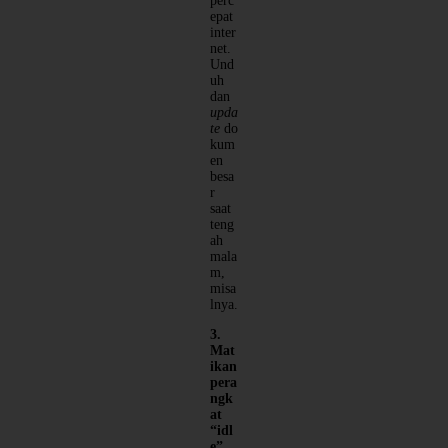
perc
epat
inter
net.
Und
uh
dan
upda
te
do
kum
en
besa
r
saat
teng
ah
mala
m,
misa
lnya.
3.
Mat
ikan
pera
ngk
at
“idl
e”