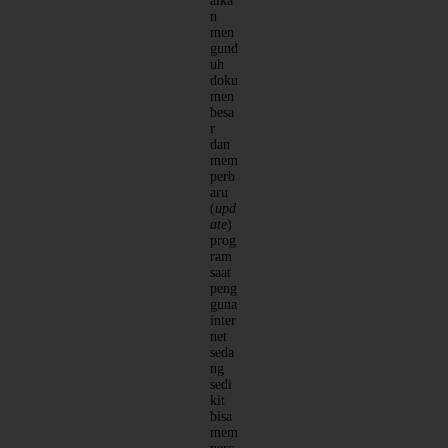
alka
n
men
gund
uh
doku
men
besa
r
dan
mem
perb
aru
(
upd
ate
)
prog
ram
saat
peng
guna
inter
net
seda
ng
sedi
kit
bisa
mem