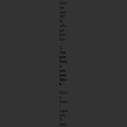
inter
net
saat
WF
H
seba
gai
beri
kut:
1.
Jan
gan
kerj
a
pas
jam
sibu
k
Haru
s
mula
i
rapat
jam
9
tepat