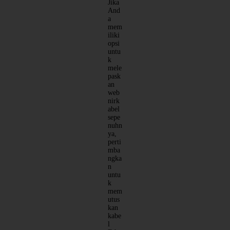
Jika
And
a
mem
iliki
opsi
untu
k
mele
pask
an
web
nirk
abel
sepe
nuhn
ya,
perti
mba
ngka
n
untu
k
mem
utus
kan
kabe
l