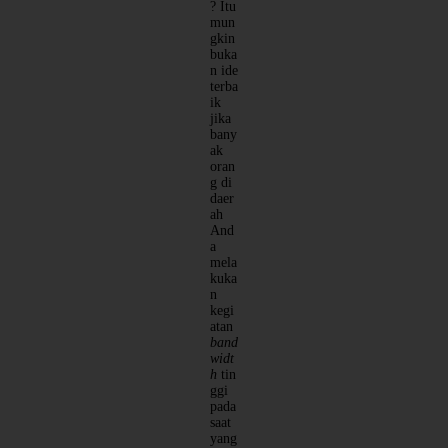
? Itu
mun
gkin
buka
n ide
terba
ik
jika
bany
ak
oran
g di
daer
ah
And
a
mela
kuka
n
kegi
atan
band
widt
h
tin
ggi
pada
saat
yang