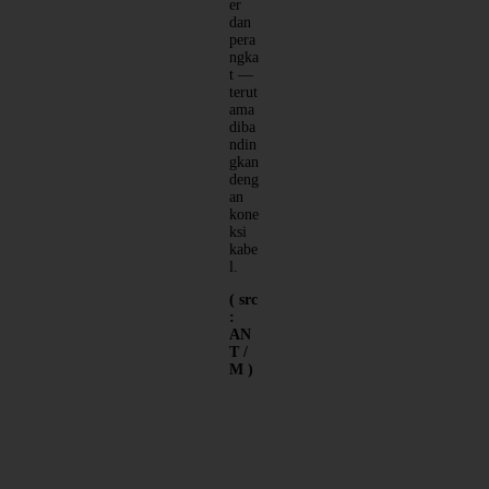
er
dan
pera
ngka
t —
terut
ama
diba
ndin
gkan
deng
an
kone
ksi
kabe
l.
( src
:
AN
T /
M )