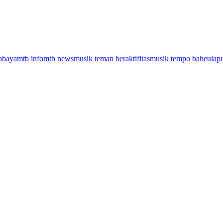
abaya
mtb info
mtb news
musik teman beraktifitas
musik tempo baheula
p