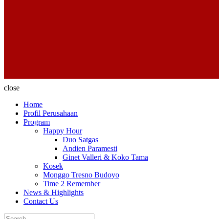
close
Home
Profil Perusahaan
Program
Happy Hour
Duo Satgas
Andien Paramesti
Ginet Valleri & Koko Tama
Kosek
Monggo Tresno Budoyo
Time 2 Remember
News & Highlights
Contact Us