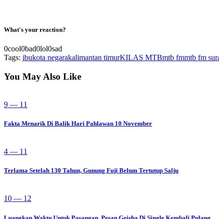
What's your reaction?
0
cool
0
bad
0
lol
0
sad
Tags:
ibukota negara
kalimantan timur
KILAS MTB
mtb fm
mtb fm sur
You May Also Like
9 — 11
Fakta Menarik Di Balik Hari Pahlawan 10 November
4 — 11
Terlama Setelah 130 Tahun, Gunung Fuji Belum Tertutup Salju
10 — 12
Luangkan Waktu Untuk Pasangan, Pesan Geisha Di Single Kembali Pulang