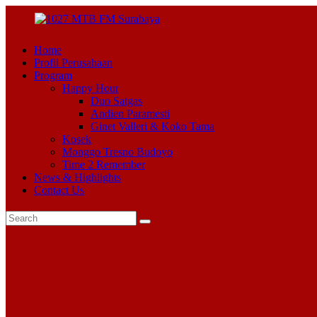
Home
Profil Perusahaan
Program
Happy Hour
Duo Satgas
Andien Paramesti
Ginet Valleri & Koko Tama
Kosek
Monggo Tresno Budoyo
Time 2 Remember
News & Highlights
Contact Us