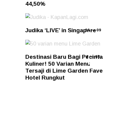
44,50%
Judika ‘LIVE’ in Singapore
24 — 09
Destinasi Baru Bagi Pecinta
8 — 03
Kuliner! 50 Varian Menu
Tersaji di Lime Garden Fave
Hotel Rungkut