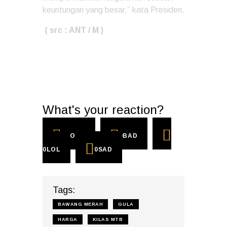
keuntungan yang besar,” kata Presiden.
( src : ANT / M )
What's your reaction?
0
COOL
0
BAD
0
LOL
0
SAD
Tags:
BAWANG MERAH
GULA
HARGA
KILAS MTB