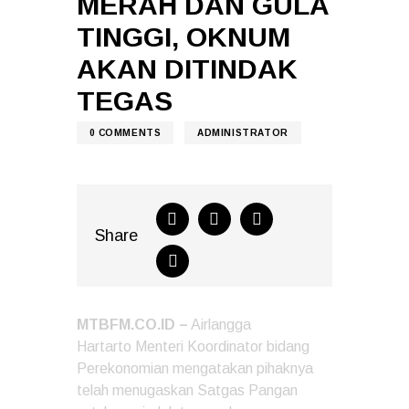
MERAH DAN GULA
TINGGI, OKNUM
AKAN DITINDAK
TEGAS
0
COMMENTS
ADMINISTRATOR
Share
MTBFM.CO.ID –
Airlangga
Hartarto Menteri Koordinator bidang
Perekonomian mengatakan pihaknya
telah menugaskan Satgas Pangan