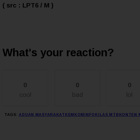
( src : LPT6 / M )
What's your reaction?
0
0
0
cool
bad
lol
TAGS:
ADUAN MASYARAKAT
KEMKOMINFO
KILAS MTB
KONTEN 