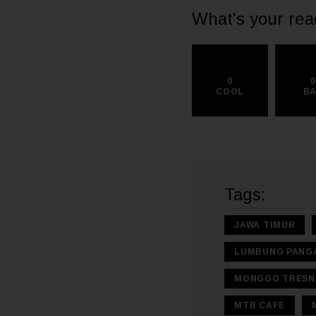
What's your rea
0
COOL
B
Tags:
JAWA TIMUR
LUMBUNG PANG
MONGGO TRESN
MTB CAFE