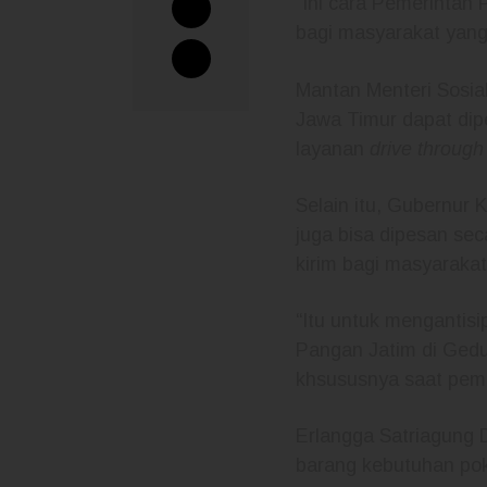
“Ini cara Pemerintah
bagi masyarakat yang
Mantan Menteri Sosia
Jawa Timur dapat di
layanan
drive through
Selain itu, Gubernur
juga bisa dipesan se
kirim bagi masyarakat
“Itu untuk mengantisi
Pangan Jatim di Gedun
khsususnya saat pemba
Erlangga Satriagung
barang kebutuhan pok