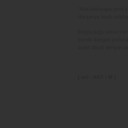
“Ada beberapa jenis 
Harganya beda sekitar
Begitu juga untuk ko
merek dengan perbedaa
ayam dijual dengan pe
( src : ANT / M )