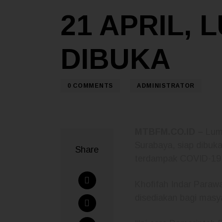
21 APRIL,
DIBUKA
0
COMMENTS
ADMINISTRATOR
MTBFM.CO.ID –
Lumb
Surabaya, siap dibuk
Share
terdampak COVID-19
Khofifah Indar Para
disediakan bagi masy