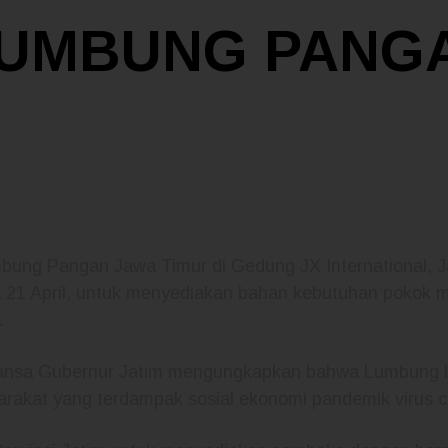
 LUMBUNG PANG
ung Pangan Jawa Timur di Gedung JX International, J
a 21 April, untuk menyediakan bahan kebutuhan pokok 
.
wansa Gubernur Jatim mengungkapkan bahwa Lumbung 
arakat yang terdampak sosial ekonomi pandemik virus 