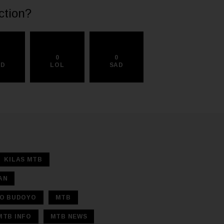
ction?
0
0
0
AD
LOL
SAD
KILAS MTB
AN
O BUDOYO
MTB
MTB INFO
MTB NEWS