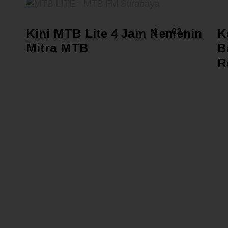
Kini MTB Lite 4 Jam Nemenin
K
1 — 02
Mitra MTB
B
R