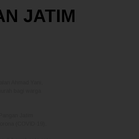
AN JATIM
alan Ahmad Yani,
murah bagi warga
Pangan Jatim
corona (COVID-19).