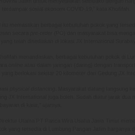
 Provinsi Jatim untuk menyediakan sembako dengan harg
 terdampak sosial ekonomi COVID-19,” kata Khofifah.
l itu memastikan berbagai kebutuhan pokok yang ters
pesan secara
pre-order
(PO) dan masyarakat bisa menga
yang telah disediakan di lokasi JX International Suraba
 Khofifah menandaskan, berbagai kebutuhan pokok di 
cara
online
atau dalam jaringan (daring) dengan transpor
 yang berlokasi sekitar 20 kilometer dari Gedung JX Inte
pasi
physical distancing
. Masyarakat datang langsung k
g JX International juga boleh. Sudah diatur jarak dua 
yaran di kasir,” ujarnya.
 Direktur Utama PT Panca Wira Usaha Jawa Timur mema
ok yang tersedia di Lumbung Pangan Jatim harganya d