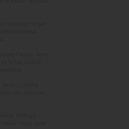
a di bawah rata-rata
edia Lumbung Pangan
mbilnya melalui
ya.
Lumbung Pangan Jatim
tasi bebas ongkos
rnational.
e lokasi Lumbung
meter satu sama lain,
stikan berbagai
i bawah harga pasar.