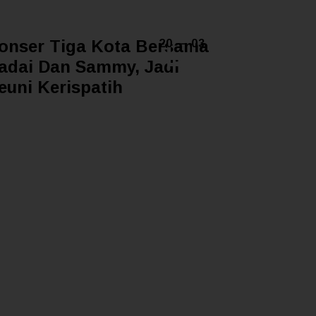
onser Tiga Kota Bersama
20 — 03
adai Dan Sammy, Jadi
euni Kerispatih