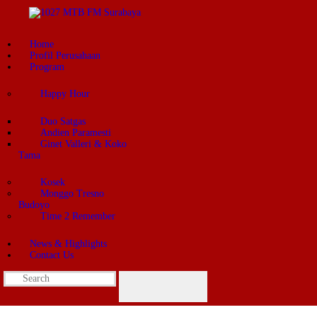
Home
Profil Perusahaan
Program
Happy Hour
Duo Satgas
Andien Paramesti
Ginet Valleri & Koko
Tama
Kosek
Monggo Tresno
Budoyo
Time 2 Remember
News & Highlights
Contact Us