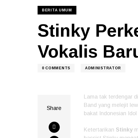
BERITA UMUM
Stinky Perk
Vokalis Bar
0
COMMENTS
ADMINISTRATOR
Lama tak terdengar di
Band yang melejit le
Share
bakat Indonesian Idol
Ketertarikan
Stinky
m
bassist Stinky menga