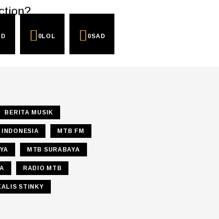
ction?
AD
0
LOL
0
SAD
BERITA MUSIK
 INDONESIA
MTB FM
YA
MTB SURABAYA
IA
RADIO MTB
ALIS STINKY