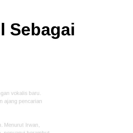
l Sebagai
an vokalis baru.
an ajang pencarian
. Menurut Irwan,
a, penyanyi berambut