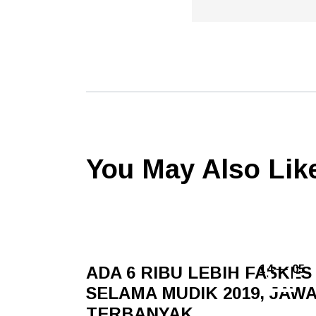
You May Also Lik
ADA 6 RIBU LEBIH FASKES
14 — 05
SELAMA MUDIK 2019, JAW
TERBANYAK