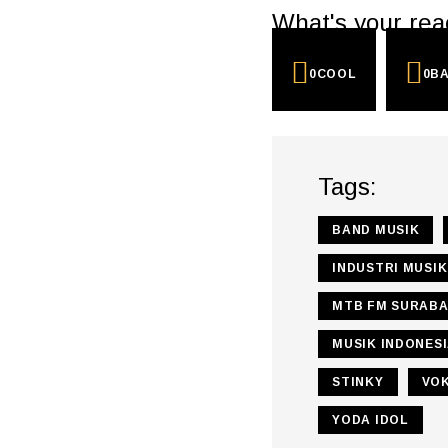
What's your rea
0
COOL
0
B
Tags:
BAND MUSIK
INDUSTRI MUSIK
MTB FM SURABA
MUSIK INDONES
STINKY
VOK
YODA IDOL