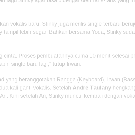
lagu Stinky agar bisa didengar oleh fans-fans yang mil
 vokalis baru, Stinky juga merilis single terbaru beruj
nky tampil lebih segar. Bahkan bersama Yoda, Stinky sud
ang cinta. Proses pembuatannya cuma 10 menit selesai 
apin single baru lagi,” tutup Irwan.
d yang beranggotakan Rangga (Keyboard), Irwan (Bass)
dua kali ganti vokalis. Setelah
Andre Taulany
hengkang
Ari. Kini setelah Ari, Stinky muncul kembali dengan voka
com