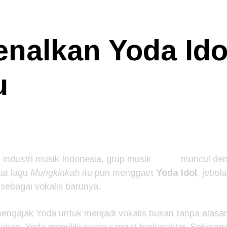
enalkan Yoda Ido
u
 industri musik Indonesia, grup musik
Stinky
muncul deng
wat lagu
Mungkinkah
itu pun menggaet
Yoda Idol
, jebol
 sebagai vokalis barunya.
engajak Yoda untuk menjadi vokalis bukan tanpa alasan
takan, Yoda memiliki suara sangat berkarakter. Sehingg