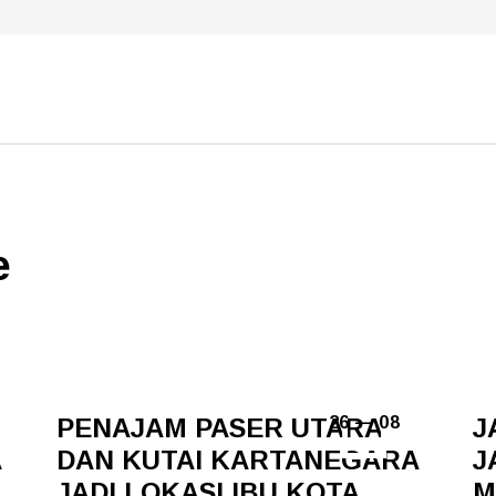
e
PENAJAM PASER UTARA
J
26 — 08
A
DAN KUTAI KARTANEGARA
J
JADI LOKASI IBU KOTA
M