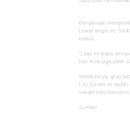
saya bisa membawakan 
Bersamaan mengenalkan
Lewat single ini, Sti
kedua.
“Lagu ini biasa tent
hari. Kita juga udah si
Sebelumnya, grup ban
Edy (Drum) ini sudah 
vokalis baru bernama 
Sumber :
KapanLagi.