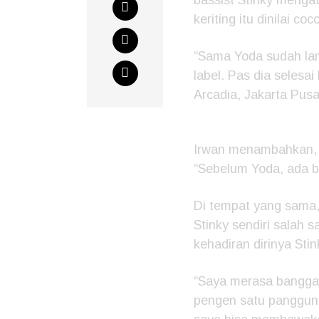
keriting itu dinilai co
“Sama Yoda sudah lam
label. Pas dia selesai
Arcadia, Jakarta Pusa
Irwan menambahkan, s
“Sebelum Yoda, ada b
Di tempat yang sama,
Stinky sendiri salah 
kehadiran dirinya Stin
“Saya merasa bangga 
pengen satu panggun