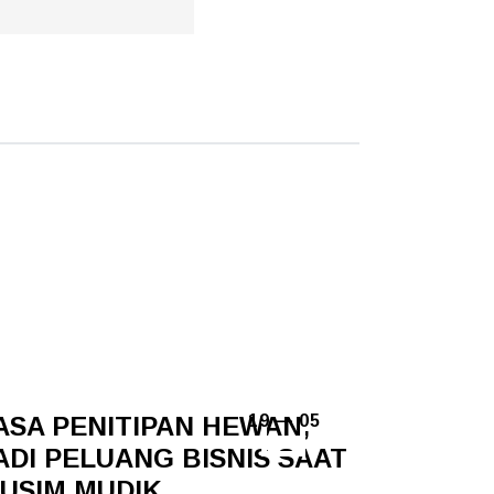
ASA PENITIPAN HEWAN,
19 — 05
ADI PELUANG BISNIS SAAT
USIM MUDIK