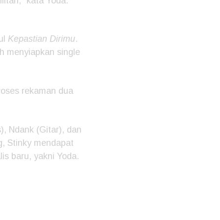
itan,” kata Yoda.
ul
Kepastian Dirimu
.
ah menyiapkan single
proses rekaman dua
, Ndank (Gitar), dan
, Stinky mendapat
lis baru, yakni Yoda.