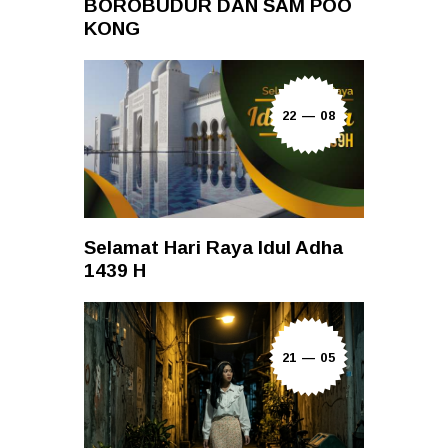
BOROBUDUR DAN SAM POO
KONG
22 — 08
Selamat Hari Raya Idul Adha
1439 H
21 — 05