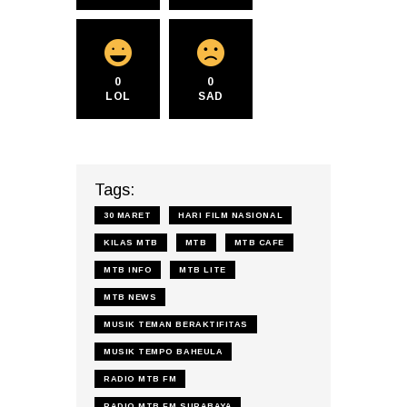
0
0
LOL
SAD
Tags:
30 MARET
HARI FILM NASIONAL
KILAS MTB
MTB
MTB CAFE
MTB INFO
MTB LITE
MTB NEWS
MUSIK TEMAN BERAKTIFITAS
MUSIK TEMPO BAHEULA
RADIO MTB FM
RADIO MTB FM SURABAYA