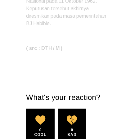
Nasional pada 11 Oktober 1962.
Keputusan tersebut akhirnya
diresmikan pada masa pemerintahan
BJ Habibie.
( src : DTH / M )
What's your reaction?
0
0
COOL
BAD