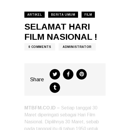
ARTIKEL
BERITA UMUM
FILM
SELAMAT HARI
FILM NASIONAL !
0
COMMENTS
ADMINISTRATOR
Share
MTBFM.CO.ID –
Setiap tanggal 30
Maret diperingati sebagai Hari Film
Nasional. Dipilihnya 30 Maret, sebab
pada tanggal itu di tahun 1950 untuk