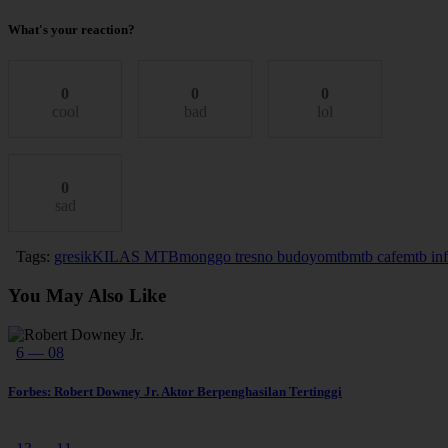
What's your reaction?
0
0
0
cool
bad
lol
0
sad
Tags:
gresik
KILAS MTB
monggo tresno budoyo
mtb
mtb cafe
mtb in
You May Also Like
6 — 08
Forbes: Robert Downey Jr. Aktor Berpenghasilan Tertinggi