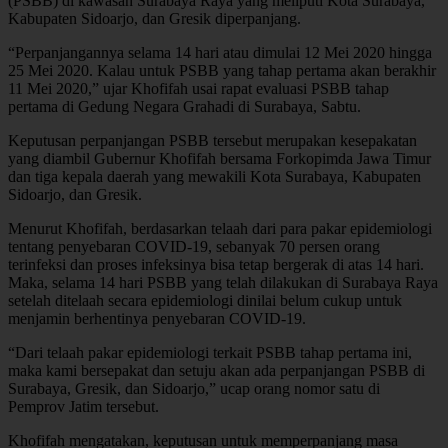
(PSBB) di kawasan Surabaya Raya yang meliputi Kota Surabaya,
Kabupaten Sidoarjo, dan Gresik diperpanjang.
“Perpanjangannya selama 14 hari atau dimulai 12 Mei 2020 hingga
25 Mei 2020. Kalau untuk PSBB yang tahap pertama akan berakhir
11 Mei 2020,” ujar Khofifah usai rapat evaluasi PSBB tahap
pertama di Gedung Negara Grahadi di Surabaya, Sabtu.
Keputusan perpanjangan PSBB tersebut merupakan kesepakatan
yang diambil Gubernur Khofifah bersama Forkopimda Jawa Timur
dan tiga kepala daerah yang mewakili Kota Surabaya, Kabupaten
Sidoarjo, dan Gresik.
Menurut Khofifah, berdasarkan telaah dari para pakar epidemiologi
tentang penyebaran COVID-19, sebanyak 70 persen orang
terinfeksi dan proses infeksinya bisa tetap bergerak di atas 14 hari.
Maka, selama 14 hari PSBB yang telah dilakukan di Surabaya Raya
setelah ditelaah secara epidemiologi dinilai belum cukup untuk
menjamin berhentinya penyebaran COVID-19.
“Dari telaah pakar epidemiologi terkait PSBB tahap pertama ini,
maka kami bersepakat dan setuju akan ada perpanjangan PSBB di
Surabaya, Gresik, dan Sidoarjo,” ucap orang nomor satu di
Pemprov Jatim tersebut.
Khofifah mengatakan, keputusan untuk memperpanjang masa