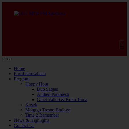
close
Home
Profil Perusahaan
Program
Happy Hour
Duo Satgas
Andien Paramesti
Ginet Valleri & Koko Tama
Kosek
Monggo Tresno Budoyo
Time 2 Remember
News & Highlights
Contact Us