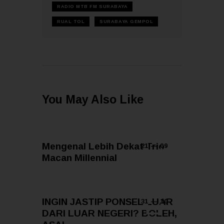
RADIO MTB FM SURABAYA
RUAL TOL
SURABAYA GEMPOL
You May Also Like
Mengenal Lebih Dekat Trio
21 — 09
Macan Millennial
INGIN JASTIP PONSEL LUAR
31 — 10
DARI LUAR NEGERI? BOLEH,