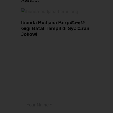
ASAL…
Ibunda Budjana Berpulang,
21 — 10
Gigi Batal Tampil di Syukuran
Jokowi
Add Your Comment