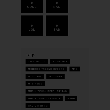
0
0
COOL
BAD
0
0
LOL
SAD
Tags:
JASA MARGA
KILAS MTB
MONGGO TRESNO BUDOYO
MTB
MTB CAFE
MTB INFO
MTB NEWS
MUSIK TEMAN BERAKTIFITAS
MUSIK TEMPO BAHEULA
PSBB
RADIO MTB FM