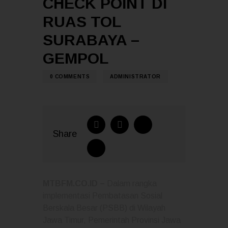
CHECK POINT DI
RUAS TOL
SURABAYA –
GEMPOL
0
COMMENTS
ADMINISTRATOR
Share
MTBFM.CO.ID –
Dalam rangka
implementasi Pembatasan Sosial
Berskala Besar (PSBB) di Wilayah
Jawa Timur, Pemerintah Provinsi Jawa