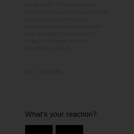
Hendri Taufik, GM Representative
Office 3 Jasamarga Transjawa Tollroad
Regional Division, mengimbau
masyarakat agar menaati peraturan
yang ditetapkan Pemerintah untuk
tetap di rumah guna menekan
penyebaran Covid-19.
( src : RILIS / M )
What's your reaction?