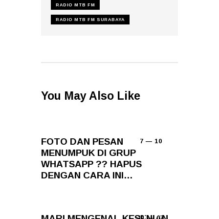
RADIO MTB FM
RADIO MTB FM SURABAYA
You May Also Like
FOTO DAN PESAN
7 — 10
MENUMPUK DI GRUP
WHATSAPP ?? HAPUS
DENGAN CARA INI…
MARI MENGENAL KESENIAN
11 — 07