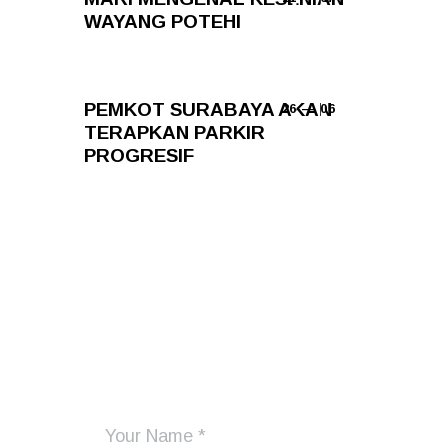
WAYANG POTEHI
PEMKOT SURABAYA AKAN
26 — 06
TERAPKAN PARKIR
PROGRESIF
Add Your Comment