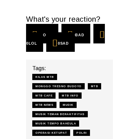
What's your reaction?
0
COOL
0
BAD
0
LOL
0
SAD
Tags:
KILAS MTB
MONGGO TRESNO BUDOYO
MTB
MTB CAFE
MTB INFO
MTB NEWS
MUDIK
MUSIK TEMAN BERAKTIFITAS
MUSIK TEMPO BAHEULA
OPERASI KETUPAT
POLRI