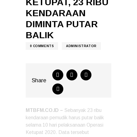
KETUPAT, 23 RIBU
KENDARAAN
DIMINTA PUTAR
BALIK
0
COMMENTS
ADMINISTRATOR
Share
MTBFM.CO.ID –
Sebanyak 23 ribu
kendaraan pemudik harus putar balik
selama 10 hari pelaksanaan Operasi
Ketupat 2020. Data tersebut